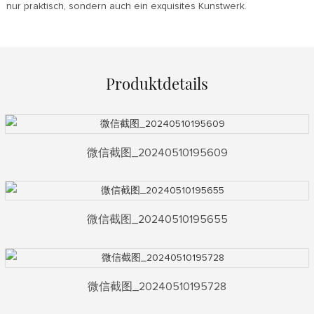
nur praktisch, sondern auch ein exquisites Kunstwerk.
Produktdetails
微信截图_20240510195609
微信截图_20240510195655
微信截图_20240510195728