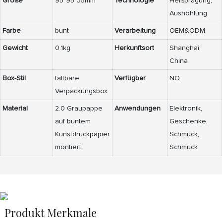
Größe
95*95*35mm
Technologie
Heißprägung,
Aushöhlung
Farbe
bunt
Verarbeitung
OEM&ODM
Gewicht
0.1kg
Herkunftsort
Shanghai,
China
Box-Stil
faltbare
Verfügbar
NO
Verpackungsbox
Material
2.0 Graupappe
Anwendungen
Elektronik,
auf buntem
Geschenke,
Kunstdruckpapier
Schmuck,
montiert
Schmuck
Produkt Merkmale