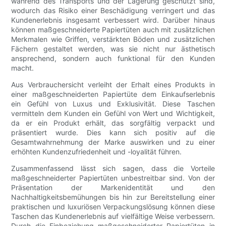
während des Transports und der Lagerung geschützt sind,
wodurch das Risiko einer Beschädigung verringert und das
Kundenerlebnis insgesamt verbessert wird. Darüber hinaus
können maßgeschneiderte Papiertüten auch mit zusätzlichen
Merkmalen wie Griffen, verstärkten Böden und zusätzlichen
Fächern gestaltet werden, was sie nicht nur ästhetisch
ansprechend, sondern auch funktional für den Kunden
macht.
Aus Verbrauchersicht verleiht der Erhalt eines Produkts in
einer maßgeschneiderten Papiertüte dem Einkaufserlebnis
ein Gefühl von Luxus und Exklusivität. Diese Taschen
vermitteln dem Kunden ein Gefühl von Wert und Wichtigkeit,
da er ein Produkt erhält, das sorgfältig verpackt und
präsentiert wurde. Dies kann sich positiv auf die
Gesamtwahrnehmung der Marke auswirken und zu einer
erhöhten Kundenzufriedenheit und -loyalität führen.
Zusammenfassend lässt sich sagen, dass die Vorteile
maßgeschneiderter Papiertüten unbestreitbar sind. Von der
Präsentation der Markenidentität und den
Nachhaltigkeitsbemühungen bis hin zur Bereitstellung einer
praktischen und luxuriösen Verpackungslösung können diese
Taschen das Kundenerlebnis auf vielfältige Weise verbessern.
Durch die Einbeziehung maßgeschneiderter Papiertüten in