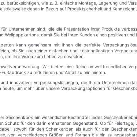
 zu berücksichtigen, wie z. B. einfache Montage, Lagerung und Vers
 beispielsweise denen in Bezug auf Produktsicherheit und Kennzeichn
für Unternehmen sind, die die Präsentation ihrer Produkte verbess
nd Wellpappkartons, damit Sie bei Ihren Kunden einen positiven und 
erten kann gemeinsam mit Ihnen die perfekte Verpackungslösung 
gleich, ob Sie nach einer einfachen und kostengünstigen Verpack
en, um Ihre Vision zum Leben zu erwecken.
weltverantwortung. Wir bieten eine Reihe umweltfreundlicher Verp
-Fußabdruck zu reduzieren und Abfall zu minimieren.
er und innovativer Verpackungslösungen, die Ihrem Unternehmen da
och heute, um mehr über unsere Verpackungsoptionen für Geschenkbo
r Geschenkbox ein wesentlicher Bestandteil jedes Geschenkerlebnis
n Schutz für den darin enthaltenen Gegenstand. Ob für Feiertage,
 dabei, sowohl für den Schenkenden als auch für den Beschenkte
nen, von verschiedenen Größen und Formen bis hin zu anpassbar