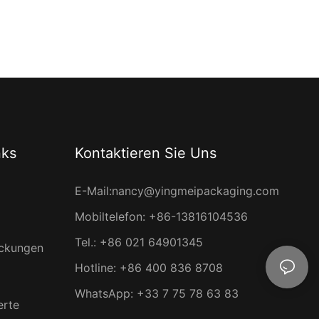
nks
Kontaktieren Sie Uns
E-Mail:
nancy@yingmeipackaging.com
Mobiltelefon: +86-13816104536
Tel.: +86 021 64901345
ackungen
Hotline: +86 400 836 8708
WhatsApp: +33 7 75 78 63 83
erte