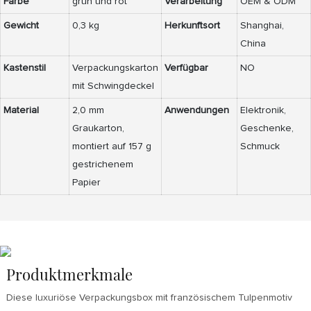
Farbe
grün und rot
Verarbeitung
OEM & ODM
Gewicht
0,3 kg
Herkunftsort
Shanghai,
China
Kastenstil
Verpackungskarton
Verfügbar
NO
mit Schwingdeckel
Material
2,0 mm
Anwendungen
Elektronik,
Graukarton,
Geschenke,
montiert auf 157 g
Schmuck
gestrichenem
Papier
Produktmerkmale
Diese luxuriöse Verpackungsbox mit französischem Tulpenmotiv