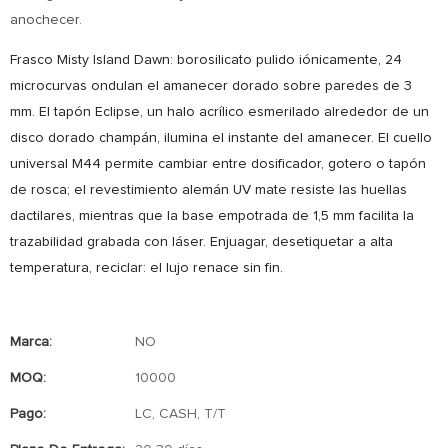
anochecer.
Frasco Misty Island Dawn: borosilicato pulido iónicamente, 24
microcurvas ondulan el amanecer dorado sobre paredes de 3
mm. El tapón Eclipse, un halo acrílico esmerilado alrededor de un
disco dorado champán, ilumina el instante del amanecer. El cuello
universal M44 permite cambiar entre dosificador, gotero o tapón
de rosca; el revestimiento alemán UV mate resiste las huellas
dactilares, mientras que la base empotrada de 1,5 mm facilita la
trazabilidad grabada con láser. Enjuagar, desetiquetar a alta
temperatura, reciclar: el lujo renace sin fin.
Marca:
NO
MOQ:
10000
Pago:
LC, CASH, T/T