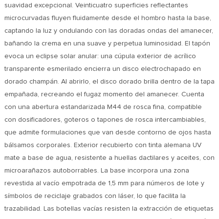
suavidad excepcional. Veinticuatro superficies reflectantes
microcurvadas fluyen fluidamente desde el hombro hasta la base,
captando la luz y ondulando con las doradas ondas del amanecer,
bañando la crema en una suave y perpetua luminosidad. El tapón
evoca un eclipse solar anular: una cúpula exterior de acrílico
transparente esmerilado encierra un disco electrochapado en
dorado champán. Al abrirlo, el disco dorado brilla dentro de la tapa
empañada, recreando el fugaz momento del amanecer. Cuenta
con una abertura estandarizada M44 de rosca fina, compatible
con dosificadores, goteros o tapones de rosca intercambiables,
que admite formulaciones que van desde contorno de ojos hasta
bálsamos corporales. Exterior recubierto con tinta alemana UV
mate a base de agua, resistente a huellas dactilares y aceites, con
microarañazos autoborrables. La base incorpora una zona
revestida al vacío empotrada de 1,5 mm para números de lote y
símbolos de reciclaje grabados con láser, lo que facilita la
trazabilidad. Las botellas vacías resisten la extracción de etiquetas