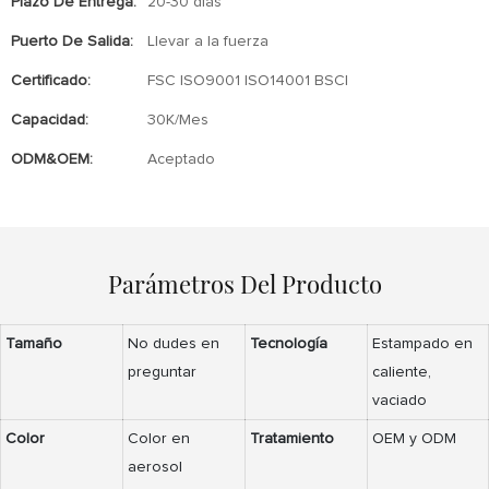
Plazo De Entrega:
20-30 días
Puerto De Salida:
Llevar a la fuerza
Certificado:
FSC ISO9001 ISO14001 BSCI
Capacidad:
30K/Mes
ODM&OEM:
Aceptado
Parámetros Del Producto
Tamaño
No dudes en
Tecnología
Estampado en
preguntar
caliente,
vaciado
Color
Color en
Tratamiento
OEM y ODM
aerosol