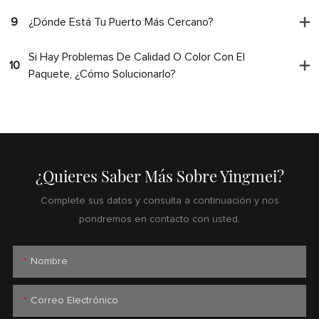
9
¿Dónde Está Tu Puerto Más Cercano?
Si Hay Problemas De Calidad O Color Con El
10
Paquete, ¿cómo Solucionarlo?
¿Quieres Saber Más Sobre Yingmei?
Complete sus datos y consulta a continuación y nos
pondremos en contacto con usted.
Nombre
Correo Electrónico