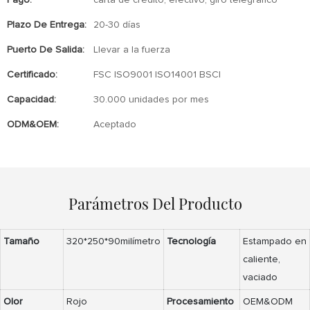
Pago:
carta de crédito, efectivo, giro telegráfico
Plazo De Entrega:
20-30 días
Puerto De Salida:
Llevar a la fuerza
Certificado:
FSC ISO9001 ISO14001 BSCI
Capacidad:
30.000 unidades por mes
ODM&OEM:
Aceptado
Parámetros Del Producto
Tamaño
320*250*90milímetro
Tecnología
Estampado en
caliente,
vaciado
Olor
Rojo
Procesamiento
OEM&ODM