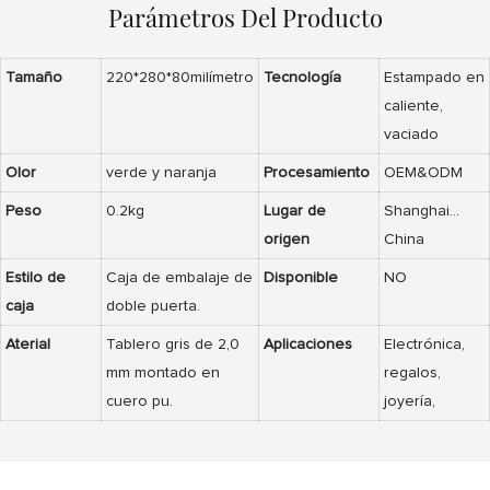
Parámetros Del Producto
Tamaño
220*280*80milímetro
Tecnología
Estampado en
caliente,
vaciado
Olor
verde y naranja
Procesamiento
OEM&ODM
Peso
0.2kg
Lugar de
Shanghai...
origen
China
Estilo de
Caja de embalaje de
Disponible
NO
caja
doble puerta.
Aterial
Tablero gris de 2,0
Aplicaciones
Electrónica,
mm montado en
regalos,
cuero pu.
joyería,