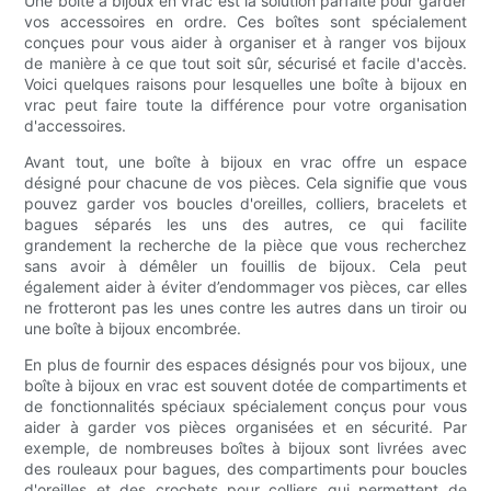
Une boîte à bijoux en vrac est la solution parfaite pour garder
vos accessoires en ordre. Ces boîtes sont spécialement
conçues pour vous aider à organiser et à ranger vos bijoux
de manière à ce que tout soit sûr, sécurisé et facile d'accès.
Voici quelques raisons pour lesquelles une boîte à bijoux en
vrac peut faire toute la différence pour votre organisation
d'accessoires.
Avant tout, une boîte à bijoux en vrac offre un espace
désigné pour chacune de vos pièces. Cela signifie que vous
pouvez garder vos boucles d'oreilles, colliers, bracelets et
bagues séparés les uns des autres, ce qui facilite
grandement la recherche de la pièce que vous recherchez
sans avoir à démêler un fouillis de bijoux. Cela peut
également aider à éviter d’endommager vos pièces, car elles
ne frotteront pas les unes contre les autres dans un tiroir ou
une boîte à bijoux encombrée.
En plus de fournir des espaces désignés pour vos bijoux, une
boîte à bijoux en vrac est souvent dotée de compartiments et
de fonctionnalités spéciaux spécialement conçus pour vous
aider à garder vos pièces organisées et en sécurité. Par
exemple, de nombreuses boîtes à bijoux sont livrées avec
des rouleaux pour bagues, des compartiments pour boucles
d'oreilles et des crochets pour colliers qui permettent de