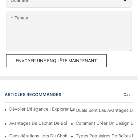
Quantité
Teneur
ENVOYER UNE ENQUÊTE MAINTENANT
ARTICLES RECOMMANDÉS
Cas
Dévoiler L'élégance : Explorer Le Monde Des Boîtes À Bijoux En
Quels Sont Les Avantages Des 
Avantages De L’achat De Boîtes Personnalisées En Gros
Comment Créer Un Design D'em
Considérations Lors Du Choix D'un Fournisseur D'emballages Pe
Types Populaires De Boîtes Pe