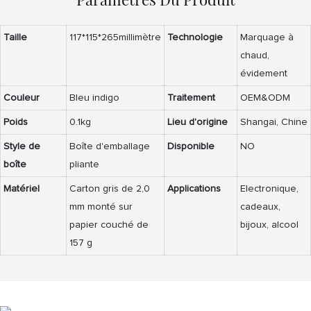
Taille
117*115*265millimètre
Technologie
Marquage à
chaud,
évidement
Couleur
Bleu indigo
Traitement
OEM&ODM
Poids
0.1kg
Lieu d'origine
Shangai, Chine
Style de
Boîte d'emballage
Disponible
NO
boîte
pliante
Matériel
Carton gris de 2,0
Applications
Electronique,
mm monté sur
cadeaux,
papier couché de
bijoux, alcool
157 g