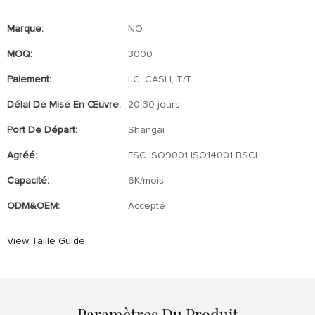
Marque:
NO
MOQ:
3000
Paiement:
LC, CASH, T/T
Délai De Mise En Œuvre:
20-30 jours
Port De Départ:
Shangai
Agréé:
FSC ISO9001 ISO14001 BSCI
Capacité:
6K/mois
ODM&OEM:
Accepté
View Taille Guide
Paramètres Du Produit