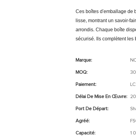
Ces boîtes d'emballage de bi
lisse, montrant un savoir-fa
arrondis. Chaque boîte disp
sécurisé. Ils complètent les 
Marque:
N
MOQ:
3
Paiement:
LC
Délai De Mise En Œuvre:
20
Port De Départ:
Sh
Agréé:
FS
Capacité:
1 