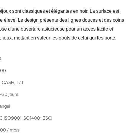
joux sont classiques et élégantes en noir. La surface est
ire élevé. Le design présente des lignes douces et des coins
ose d'une ouverture astucieuse pour un accès facile et
bijoux, mettant en valeur les goûts de celui qui les porte.
O
000
, CASH, T/T
-30 jours
angai
C ISO9001 ISO14001 BSCI
000 / mois