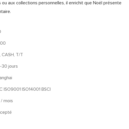
ou aux collections personnelles, il enrichit que Noël présente
taire.
O
000
, CASH, T/T
-30 jours
anghai
C ISO9001 ISO14001 BSCI
 / mois
cepté