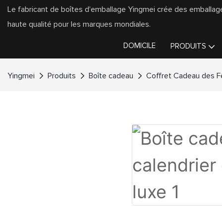
Le fabricant de boîtes d'emballage Yingmei crée des emballa
haute qualité pour les marques mondiales.
DOMICILE
PRODUITS
Yingmei
Produits
Boîte cadeau
Coffret Cadeau des F