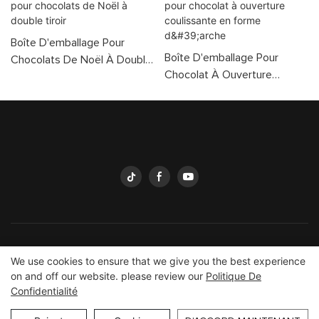
Boîte D'emballage Pour
Boîte D'emballage Pour
Chocolats De Noël À Double
Chocolat À Ouverture
Tiroir
Coulissante En Forme
D'arche
Emballage Yingmei
Copyright © 2026
yingmeipackaging.com
We use cookies to ensure that we give you the best experience
Plan du site
on and off our website. please review our
Politique De
Confidentialité