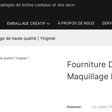
ballages de boîtes-cadeaux et des sacs-
À PROPOS DE NOUS
SERV
EMBALLAGE CRÉATIF
ge de haute qualité | Yingmei
Fourniture
Maquillage 
Paiement:
LC, CASH, T/