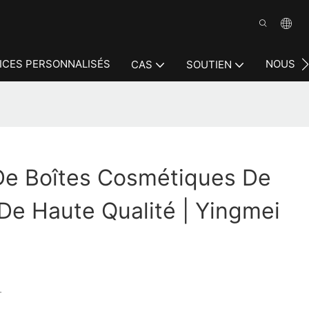
ICES PERSONNALISÉS
NOUS C
CAS
SOUTIEN
 De Boîtes Cosmétiques De
De Haute Qualité | Yingmei
T