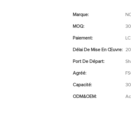
Marque:
N
MOQ:
3
Paiement:
LC
Délai De Mise En Œuvre:
20
Port De Départ:
Sh
Agréé:
FS
Capacité:
30
ODM&OEM:
Ac