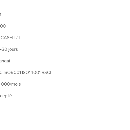
O
000
,CASH,T/T
-30 jours
angai
C ISO9001 ISO14001 BSCI
 000/mois
cepté