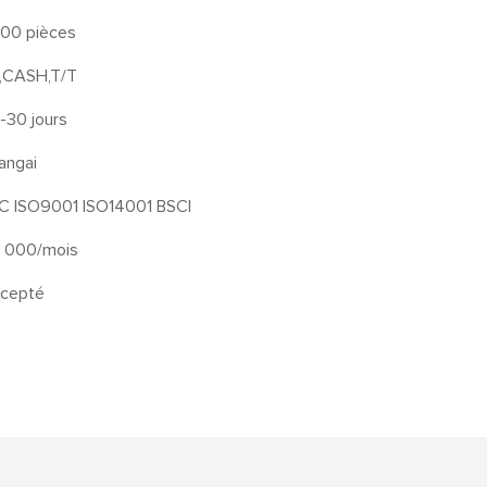
00 pièces
,CASH,T/T
-30 jours
angai
C ISO9001 ISO14001 BSCI
 000/mois
cepté