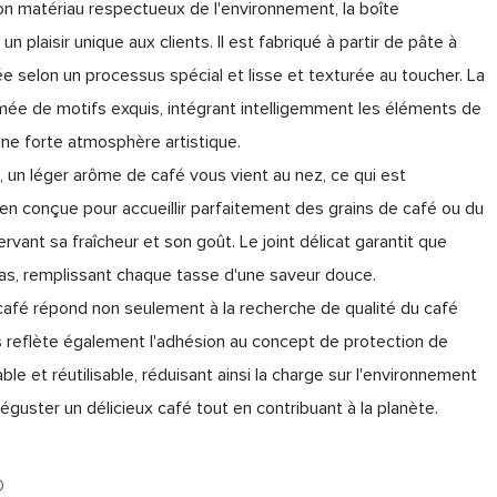
n matériau respectueux de l'environnement, la boîte
 plaisir unique aux clients. Il est fabriqué à partir de pâte à
tée selon un processus spécial et lisse et texturée au toucher. La
imée de motifs exquis, intégrant intelligemment les éléments de
une forte atmosphère artistique.
, un léger arôme de café vous vient au nez, ce qui est
bien conçue pour accueillir parfaitement des grains de café ou du
vant sa fraîcheur et son goût. Le joint délicat garantit que
as, remplissant chaque tasse d'une saveur douce.
café répond non seulement à la recherche de qualité du café
 reflète également l'adhésion au concept de protection de
able et réutilisable, réduisant ainsi la charge sur l'environnement
guster un délicieux café tout en contribuant à la planète.
O