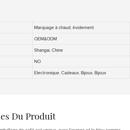
Marquage à chaud, évidement
OEM&ODM
Shangai, Chine
NO
Electronique, Cadeaux, Bijoux, Bijoux
ues Du Produit
emballage de café est unique, avec l'orange et le bleu comme