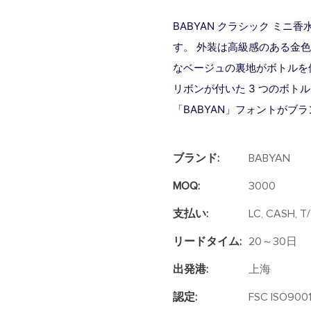
BABYAN クラシック ミ
す。 外装は高級感のある金
なベージュの裏地がボトルを
リボンが付いた 3 つのボト
「BABYAN」フォントがブ
ブランド:
BABYAN
MOQ:
3000
支払い:
LC, CASH, T
リードタイム:
20～30日
出発港:
上海
認定:
FSC ISO9001