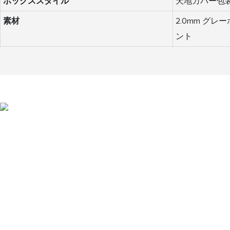
ボックススタイル
天地カバー包
素材
2.0mm グレ
ント