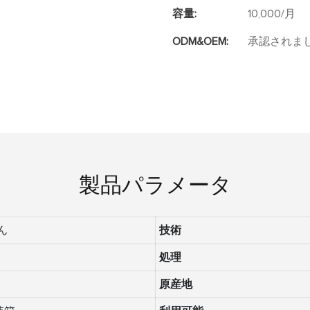
容量:
10,000/月
ODM&OEM:
承認されま
製品パラメータ
んん
技術
処理
原産地