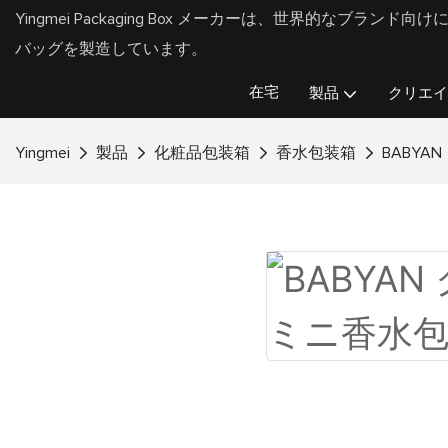
Yingmei Packaging Box メーカーは、世界的なブラ
バッグを製造しています。
在宅
製品
クリエイ
Yingmei
製品
化粧品包装箱
香水包装箱
BABYA