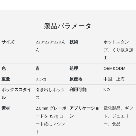
製品パラメータ
サイズ
220*220*220ん
技術
ホットスタン
ん
プ、くり抜き加
工
色
青
処理
OEM&ODM
重量
0.3kg
原産地
中国、上海
ボックススタイ
引き出しボック
利用可能
NO
ル
ス
素材
2.0mm グレーボ
アプリケーショ
電化製品、ギフ
ードを 157g コ
ン
ト、ジュエリ
ート紙にマウン
ー、食品
ト