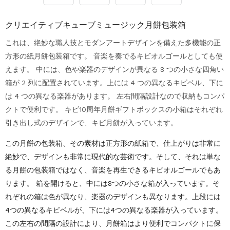
クリエイティブキューブミュージック月餅包装箱
これは、絶妙な職人技とモダンアートデザインを備えた多機能の正
方形の紙月餅包装箱です。 音楽を奏でるキビオルゴールとしても使
えます。 中には、色や楽器のデザインが異なる 8 つの小さな四角い
箱が 2 列に配置されています。上には 4 つの異なるキビベル、下に
は 4 つの異なる楽器があります。 左右間隔設計なので収納もコンパ
クトで便利です。 キビ10周年月餅ギフトボックスの小箱はそれぞれ
引き出し式のデザインで、キビ月餅が入っています。
この月餅の包装箱、その素材は正方形の紙箱で、仕上がりは非常に
絶妙で、デザインも非常に現代的な芸術です。そして、それは単な
る月餅の包装箱ではなく、音楽を再生できるキビオルゴールでもあ
ります。 箱を開けると、中には8つの小さな箱が入っています。そ
れぞれの箱は色が異なり、楽器のデザインも異なります。上段には
4つの異なるキビベルが、下には4つの異なる楽器が入っています。
この左右の間隔の設計により、月餅箱はより便利でコンパクトに保