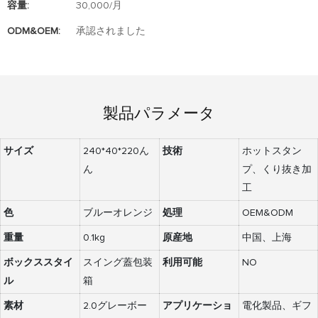
容量:
30,000/月
ODM&OEM:
承認されました
製品パラメータ
サイズ
240*40*220ん
技術
ホットスタン
ん
プ、くり抜き加
工
色
ブルーオレンジ
処理
OEM&ODM
重量
0.1kg
原産地
中国、上海
ボックススタイ
スイング蓋包装
利用可能
NO
ル
箱
素材
2.0グレーボー
アプリケーショ
電化製品、ギフ