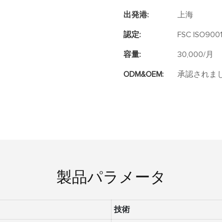
出発港:
上海
認定:
FSC ISO9001
容量:
30,000/月
ODM&OEM:
承認されま
製品パラメータ
技術