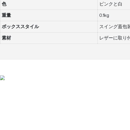
色
ピンクと白
重量
0.1kg
ボックススタイル
スイング蓋包
素材
レザーに取り付