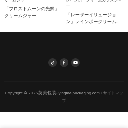
「フロストムーンの光輝」
「レーザーイリュージョ
クリームジャー
ン」レインボークリームガ
ラスジャー
英美包装
Copyright © 2026
-
yingmeipackaging.com
|
サイトマッ
プ