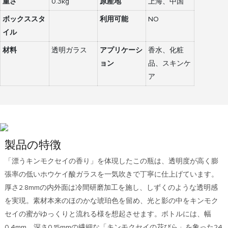
重さ
0.3kg
原産地
上海、中国
ボックススタ
利用可能
NO
イル
材料
透明ガラス
アプリケーシ
香水、化粧
ョン
品、スキンケ
ア
製品の特徴
「漂うキンモクセイの香り」を体現したこの瓶は、透明度が高く膨
張率の低いホウケイ酸ガラスを一気吹きで丁寧に仕上げています。
厚さ2.8mmの内外面は冷間研磨加工を施し、しずくのような透明感
を実現。素材本来のほのかな琥珀色を留め、光と影の中をキンモク
セイの蜜がゆっくりと流れる様を想起させます。ボトルには、幅
0.4mm、深さ0.15mmの繊細な「キンモクセイの花びら」を象った24