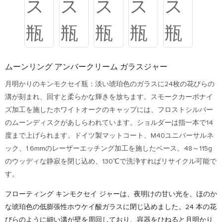
ムーンリング アンバークリーム ガラスジャー
月明かりのキンモクセイ瓶：淡い琥珀色のガラスに24枚の花びらの
溝が刻まれ、回すと柔らかな輝きを放ちます。スモークカーボナイ
ズ加工を施したホワイトオークのキャップには、フロストシルバー
のムーンディスクがあしらわれています。ショルダーは指一本で14
度まで上げられます。ドイツ製マットコート、M40ユニバーサルネ
ック、1.6mmのレーザーエッチング加工を施したベース。48～115g
のウッディな静寂を閉じ込め、130℃で洗浄すればリサイクル可能で
す。
フローティング キンモクセイ ジャーは、夜明けの甘い光を、ほのか
な琥珀色の低膨張性ホウケイ酸ガラスに閉じ込めました。24 本の花
びらのように細い溝が壁を周回しており、容器をひねると月明かり