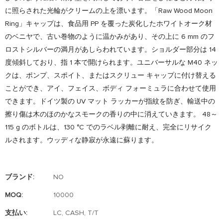
に照らされた光輪がクリームの上を漂います。「Raw Wood Moon
Ring」キャップは、食品用 PP を覆った炭化したホワイトオーク材
のベニヤで、古い巻物のように温かみがあり、その上に 6 mm のフ
ロストシルバーの満月があしらわれています。ショルダー部分は 14
度傾斜しており、指 1 本で開けられます。ユニバーサルな M40 ネッ
クは、ポンプ、スポイト、またはスクリュー キャップに付け替える
ことができ、アイ、フェイス、ボディ フォーミュラに合わせて使用​​
できます。ドイツ製の UV マット ラッカーが指紋を防ぎ、輸送中の
擦り傷は木のほのかなスモークの香りの中に消えていきます。 48～
115 g のボトルは、130 °C でのラベル剥離に耐え、完全にリサイク
ルされます。ウッディな静寂が永遠に蘇ります。
ブランド:
NO
MOQ:
10000
支払い:
LC, CASH, T/T