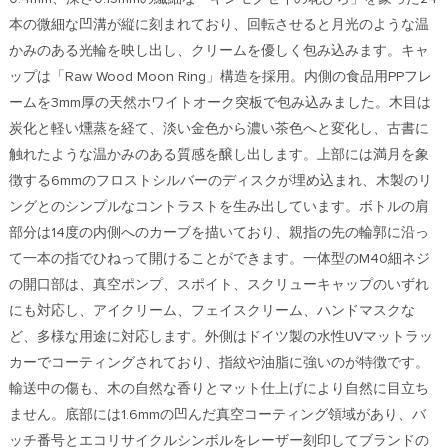
本の微細な凹溝が縦に刻まれており、回転させると月光のような温
かみのある光輪を映し出し、クリームを優しく包み込みます。キャ
ップは「Raw Wood Moon Ring」構造を採用。内側の食品用PPフレ
ームを3mm厚の天然ホワイトオーク突板で包み込みました。木目は
炭化と軽い燻蒸を経て、淡い金色から濃い茶色へと変化し、古書に
触れたような温かみのある質感を醸し出します。上部には満月を象
徴する6mmのフロストシルバーのディスクが埋め込まれ、木製のリ
ングとのシンプルなコントラストを生み出しています。ボトルの肩
部分は14度の内側へのカーブを描いており、親指の先の輪郭に沿っ
て一本の指でひねって開けることができます。一体型のM40細ネジ
の開口部は、真空ポンプ、スポイト、スクリューキャップのいずれ
にも対応し、アイクリーム、フェイスクリーム、ハンドマスクな
ど、多様な用途に対応します。外側はドイツ製の水性UVマットラッ
カーでコーティングされており、指紋や油脂に強いのが特徴です。
輸送中の傷も、木の自然な香りとマット仕上げにより自然に目立ち
ません。底部には1.6mmの凹んだ真空コーティング領域があり、バ
ッチ番号とエコリサイクルシンボルをレーザー刻印してブランドの