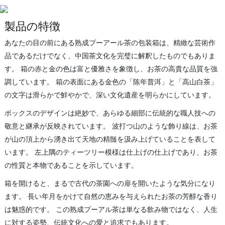
製品の特徴
あなたの目の前にある熟成プーアール茶の包装箱は、精緻な芸術作
品であるだけでなく、中国茶文化を完璧に解釈したものでもありま
す。 箱の赤と金の色は富と優雅さを象徴し、お茶の高貴な品質を強
調しています。 箱の表面にある金色の「陈年普洱」と「高山白茶」
の文字は滑らかで鮮やかで、深い文化遺産を明らかにしています。
ボックスのデザインは絶妙で、あらゆる細部に伝統的な職人技への
敬意と継承が反映されています。 波打つ山のような飾り線は、お茶
が山の頂上から湧き出て天地の精髄を汲み上げていることを表して
います。 左上隅のティーツリー模様は仕上げの仕上げであり、お茶
の性質と本物であることを示しています。
箱を開けると、まるで古代の茶園への扉を開いたような気分になり
ます。 長い年月をかけて自然の恵みを与えられたお茶の芳醇な香り
は魅惑的です。 この熟成プーアル茶は単なる飲み物ではなく、人生
に対する姿勢、伝統文化への愛と追求でもあります。