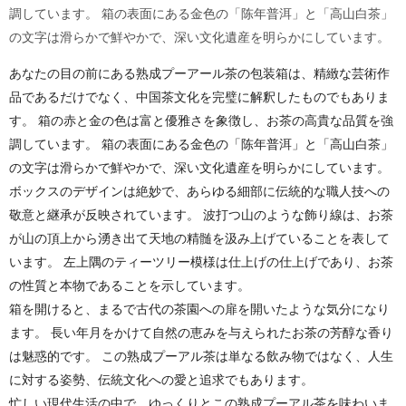
調しています。 箱の表面にある金色の「陈年普洱」と「高山白茶」
の文字は滑らかで鮮やかで、深い文化遺産を明らかにしています。
あなたの目の前にある熟成プーアール茶の包装箱は、精緻な芸術作
品であるだけでなく、中国茶文化を完璧に解釈したものでもありま
す。 箱の赤と金の色は富と優雅さを象徴し、お茶の高貴な品質を強
調しています。 箱の表面にある金色の「陈年普洱」と「高山白茶」
の文字は滑らかで鮮やかで、深い文化遺産を明らかにしています。
ボックスのデザインは絶妙で、あらゆる細部に伝統的な職人技への
敬意と継承が反映されています。 波打つ山のような飾り線は、お茶
が山の頂上から湧き出て天地の精髄を汲み上げていることを表して
います。 左上隅のティーツリー模様は仕上げの仕上げであり、お茶
の性質と本物であることを示しています。
箱を開けると、まるで古代の茶園への扉を開いたような気分になり
ます。 長い年月をかけて自然の恵みを与えられたお茶の芳醇な香り
は魅惑的です。 この熟成プーアル茶は単なる飲み物ではなく、人生
に対する姿勢、伝統文化への愛と追求でもあります。
忙しい現代生活の中で、ゆっくりとこの熟成プーアル茶を味わいま