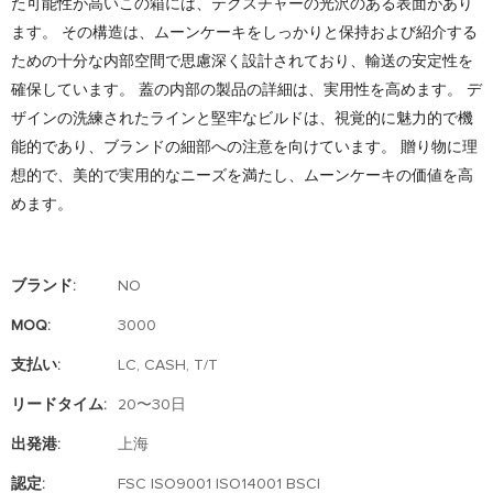
た可能性が高いこの箱には、テクスチャーの光沢のある表面があり
ます。 その構造は、ムーンケーキをしっかりと保持および紹介する
ための十分な内部空間で思慮深く設計されており、輸送の安定性を
確保しています。 蓋の内部の製品の詳細は、実用性を高めます。 デ
ザインの洗練されたラインと堅牢なビルドは、視覚的に魅力的で機
能的であり、ブランドの細部への注意を向けています。 贈り物に理
想的で、美的で実用的なニーズを満たし、ムーンケーキの価値を高
めます。
ブランド:
NO
MOQ:
3000
支払い:
LC, CASH, T/T
リードタイム:
20〜30日
出発港:
上海
認定:
FSC ISO9001 ISO14001 BSCI