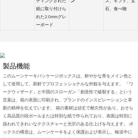
ティングされた
ン
ス、ギフト、宝
紙に取り付けら
石、食べ物
れた2.0mmグレ
ーボード
製品機能
このムーンケーキパッケージボックスは、鮮やかな青をメイン色と
して使用して、新鮮でプロフェッショナルな外観を与えます。 「ワ
ークウィザード」と中国のスローガン「創造性で破裂する」という
言葉は、箱の表面に印刷され、ブランドのインスピレーションと革
新の精神を伝えています。 箱の素材は頑丈で耐久性があり、おそら
く高品質の段ボールまたは特別な紙で作られており、表面は特別に
扱われてきれいなテクスチャーと光沢のある仕上げを与えます。 ボ
ックスの構造は、ムーンケーキをよく保護および表示し、輸送中に