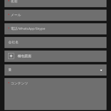
名前
メール
電話/WhatsApp/Skype
会社名
梱包図面
量
コンテンツ