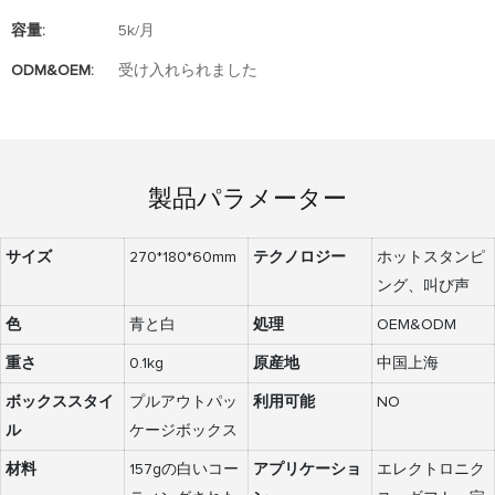
容量:
5k/月
ODM&OEM:
受け入れられました
製品パラメーター
サイズ
270*180*60mm
テクノロジー
ホットスタンピ
ング、叫び声
色
青と白
処理
OEM&ODM
重さ
0.1kg
原産地
中国上海
ボックススタイ
プルアウトパッ
利用可能
NO
ル
ケージボックス
材料
157gの白いコー
アプリケーショ
エレクトロニク