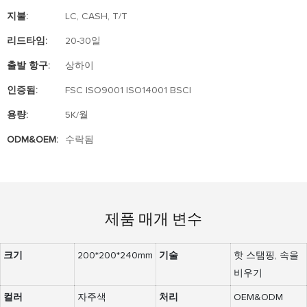
지불:
LC, CASH, T/T
리드타임:
20-30일
출발 항구:
상하이
인증됨:
FSC ISO9001 ISO14001 BSCI
용량:
5K/월
ODM&OEM:
수락됨
제품 매개 변수
크기
200*200*240mm
기술
핫 스탬핑, 속을
비우기
컬러
자주색
처리
OEM&ODM