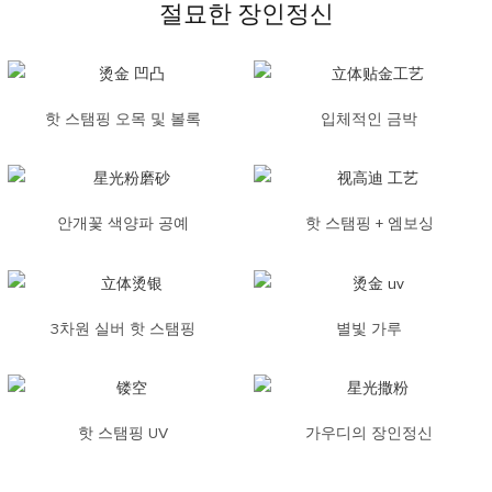
절묘한 장인정신
핫 스탬핑 오목 및 볼록
입체적인 금박
안개꽃 색양파 공예
핫 스탬핑 + 엠보싱
3차원 실버 핫 스탬핑
별빛 가루
핫 스탬핑 UV
가우디의 장인정신