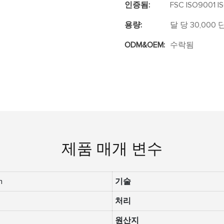
인증됨:
FSC ISO9001 I
용량:
달 당 30,000
ODM&OEM:
수락됨
제품 매개 변수
m
기술
처리
원산지