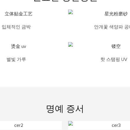
입체적인 금박
안개꽃 색양파 공
별빛 가루
핫 스탬핑 UV
명예 증서