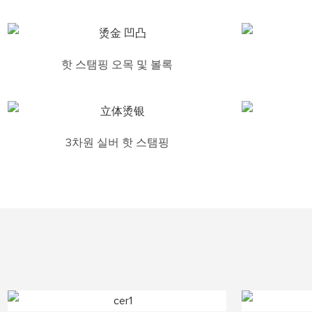
핫 스탬핑 오목 및 볼록
3차원 실버 핫 스탬핑