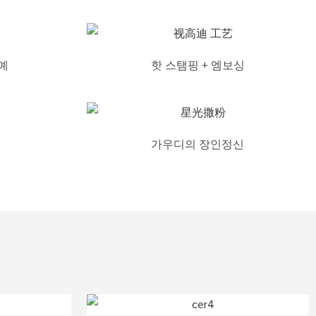
예
핫 스탬핑 + 엠보싱
가우디의 장인정신