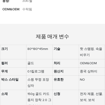
용량:
30K/월
ODM&OEM:
수락됨
제품 매개 변수
크기
80*180*45mm
기술
핫 스탬핑, 속을
비우기
컬러
골드
처리
OEM&ODM
무게
0.1킬로그램
원산지
중국 상하이
박스 스타일
스윙 뚜껑 포장
유효한
NO
상자
소재
150g 골드 카드
신청
전자 제품, 선물,
용지 장착 2.0 그
보석, 보석