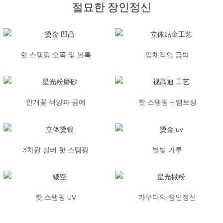
절묘한 장인정신
핫 스탬핑 오목 및 볼록
입체적인 금박
안개꽃 색양파 공예
핫 스탬핑 + 엠보싱
3차원 실버 핫 스탬핑
별빛 가루
핫 스탬핑 UV
가우디의 장인정신