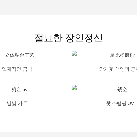
절묘한 장인정신
입체적인 금박
안개꽃 색양파 공
별빛 가루
핫 스탬핑 UV