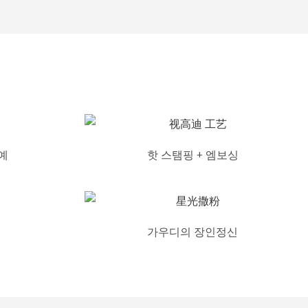
예
핫 스탬핑 + 엠보싱
가우디의 장인정신