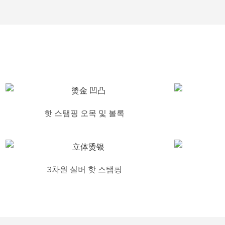
핫 스탬핑 오목 및 볼록
3차원 실버 핫 스탬핑