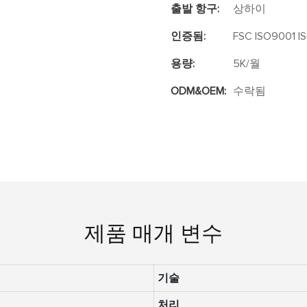
출발 항구:
상하이
인증됨:
FSC ISO9001 I
용량:
5K/월
ODM&OEM:
수락됨
제품 매개 변수
기술
처리