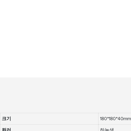
크기
180*180*40mm
컬러
하늘색