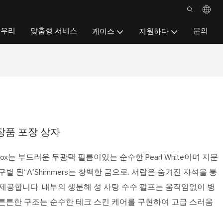
우리
맞춤형 서비스
문의
케이스
지원하다
장품 포장 상자
ging Box는 부드러운 무광택 필름이있는 순수한 Pearl White이며 지문
별 된“A”Shimmers는 창백한 금으로. 서랍은 숨겨진 자석을 통
 제공합니다. 내부의 생분해 성 사탕 수수 펄프는 움직임없이 병
 튼튼한 구조는 순수한 테크 스킨 케어를 구현하여 고급 스러움