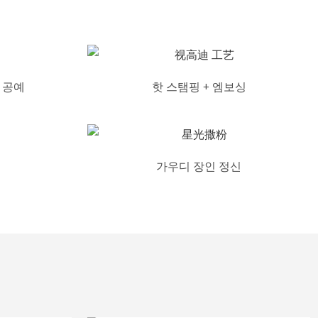
파 공예
핫 스탬핑 + 엠보싱
가우디 장인 정신