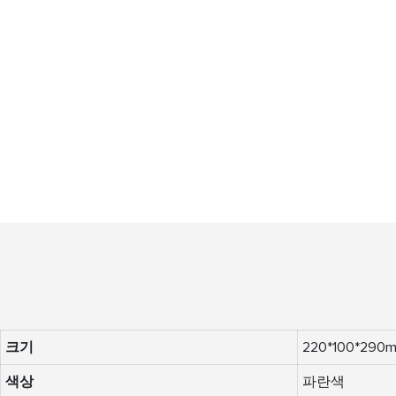
크기
220*100*290
색상
파란색