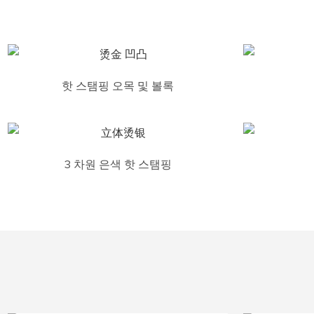
핫 스탬핑 오목 및 볼록
3 차원 은색 핫 스탬핑