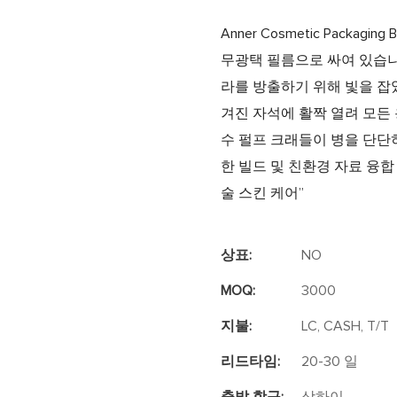
Anner Cosmetic Packag
무광택 필름으로 싸여 있습니다
라를 방출하기 위해 빛을 잡
겨진 자석에 활짝 열려 모든
수 펄프 크래들이 병을 단단
한 빌드 및 친환경 자료 융합
술 스킨 케어”
상표:
NO
MOQ:
3000
지불:
LC, CASH, T/T
리드타임:
20-30 일