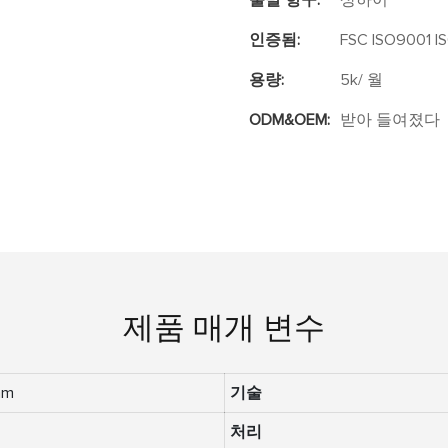
출발 항구:
상하이
인증됨:
FSC ISO9001 I
용량:
5k/ 월
ODM&OEM:
받아 들여졌다
제품 매개 변수
mm
기술
처리