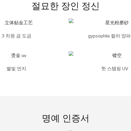
절묘한 장인 정신
3 차원 금 도금
gypsophila 컬러 양
별빛 먼지
핫 스탬핑 UV
명예 인증서