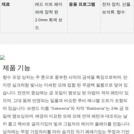
재료
레드 아트 페이
응용 프로그램
전자 장치, 선물,
퍼에 장착 된
보석류, 향수
2.0mm 회색 보
드
제품 기능
향수 포장 상자는 주 톤으로 풍부한 사막의 금색을 특징으로하며, 만
지면 실크처럼 빛나는 미세한 모래 접합 된 무광택 필름으로 덮여 있
습니다. 전면의 중심에는 금 포일이 엠보싱 된 아랍어 격자 패턴이 있
으며, 고대 돔에 반영되는 일몰과 비슷한 루비 에나멜 도트가 포함되
어 있습니다. 브랜드 이름 "Sakeena"와 자막 "Bakbena"는 24k 금 포
일에 엠보싱되며, 배경의 미묘한 모래 모래 언덕 패턴과 대조되는 날
카 롭고 똑바로 글자가있어 빛과 그림자의 레이어 플레이를 만듭니다.
상자에는 뚜껑 가장자리를 따라 숨겨진 자기 폐쇄가있는 뚜껑과 기반