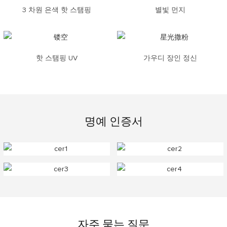
3 차원 은색 핫 스탬핑
별빛 먼지
핫 스탬핑 UV
가우디 장인 정신
명예 인증서
자주 묻는 질문