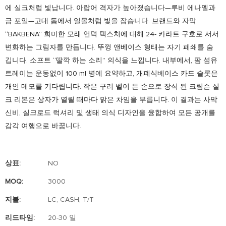
에 실크처럼 빛납니다. 아랍어 격자가 높아졌습니다—루비 에나멜과
금 포일—고대 돔에서 일몰처럼 빛을 잡습니다. 브랜드와 자막
“BAKBENA” 희미한 모래 언덕 텍스처에 대해 24- 카라트 구호로 서서
변화하는 그림자를 만듭니다. 뚜껑 앤베이스 형태는 자기 폐쇄를 숨
깁니다. 소프트 “딸깍 하는 소리” 의식을 느낍니다. 내부에서, 팜 섬유
트레이는 운동없이 100 ml 병에 요약하고, 개폐식베이스 카드 슬롯은
개인 메모를 기다립니다. 작은 구리 벨이 든 손으로 장식 된 크림슨 실
크 리본은 상자가 열릴 때마다 맑은 차임을 부릅니다. 이 결과는 사막
신비, 실크로드 럭셔리 및 생태 의식 디자인을 융합하여 모든 공개를
감각 여행으로 바꿉니다.
상표:
NO
MOQ:
3000
지불:
LC, CASH, T/T
리드타임:
20-30 일