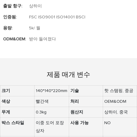
출발 항구:
상하이
인증됨:
FSC ISO9001 ISO14001 BSCI
용량:
5k/ 월
ODM&OEM:
받아 들여졌다
제품 매개 변수
크기
140*140*220mm
기술
핫 스탬핑, 중공
색상
빨간색
처리
OEM&ODM
무게
0.3kg
원산지
상하이, 중국
박스 스타일
이중 도어 포장
사용 가능
NO
상자