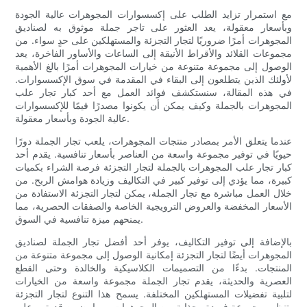
مع استمرار تزايد الطلب على إكسسوارات المجوهرات عالية الجودة
وبأسعار معقولة، يعد العثور على تاجر جملة موثوق به لصناديق
المجوهرات أمرًا ضروريًا لتجار التجزئة والمستهلكين على حدٍ سواء. من
مجموعات القلائد والأقراط الأنيقة إلى الساعات والأساور الفاخرة، يعد
الوصول إلى مجموعة متنوعة من خيارات المجوهرات أمرًا بالغ الأهمية
لأولئك الذين يتطلعون إلى البقاء في المقدمة في سوق الإكسسوارات.
في هذه المقالة، سنستكشف فوائد العمل مع أحد كبار تجار علب
المجوهرات بالجملة وكيف يمكن أن يكونوا مصدرًا قيمًا للإكسسوارات
عالية الجودة وبأسعار معقولة.
عندما يتعلق الأمر بمصادر منتجات المجوهرات، يلعب تجار الجملة دورًا
حيويًا في توفير مجموعة واسعة من العناصر بأسعار تنافسية. يقدم أحد
كبار تجار علب المجوهرات بالجملة لتجار التجزئة فرصة الشراء بكميات
كبيرة، مما يؤدي إلى توفير كبير في التكاليف وزيادة هوامش الربح. من
خلال العمل مباشرة مع تجار الجملة، يمكن لتجار التجزئة الاستفادة من
الأسعار المخفضة والعروض الترويجية الخاصة والصفقات الحصرية، مما
يمنحهم ميزة تنافسية في السوق.
بالإضافة إلى توفير التكاليف، يوفر أحد أفضل تجار الجملة لصناديق
المجوهرات أيضًا لتجار التجزئة إمكانية الوصول إلى مجموعة متنوعة من
المنتجات. بدءًا من التصميمات الكلاسيكية والخالدة وحتى القطع
العصرية والحديثة، يقدم تجار الجملة مجموعة واسعة من الخيارات
لتلبية تفضيلات المستهلكين المختلفة. يسمح هذا التنوع لتجار التجزئة
بتنظيم مجموعة فريدة وجذابة من المجوهرات، مما يضمن قدرتهم على