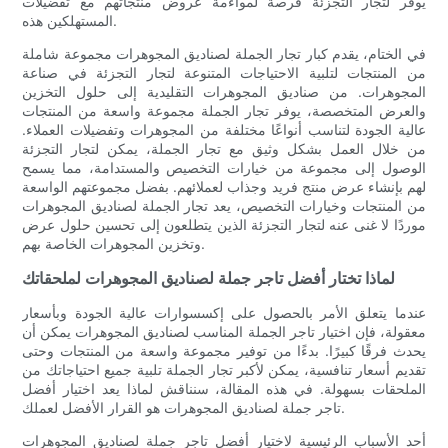
يوفر لتجار التجزئة فرصة لمواءمة عروض منتجاتهم مع تفضيلات
المستهلكين هذه.
في الختام، يقدم كبار تجار الجملة لصناديق المجوهرات مجموعة شاملة
من المنتجات لتلبية الاحتياجات المتنوعة لتجار التجزئة في صناعة
المجوهرات. من صناديق المجوهرات التقليدية إلى حلول التخزين
والعرض المتخصصة، يوفر تجار الجملة مجموعة واسعة من المنتجات
عالية الجودة لتناسب أنواعًا مختلفة من المجوهرات وتفضيلات العملاء.
من خلال العمل بشكل وثيق مع تجار الجملة، يمكن لتجار التجزئة
الوصول إلى مجموعة من خيارات التخصيص والمستدامة، مما يسمح
لهم بإنشاء عرض منتج فريد وجذاب لعملائهم. بفضل مجموعتهم الواسعة
من المنتجات وخيارات التخصيص، يعد تجار الجملة لصناديق المجوهرات
موردًا لا غنى عنه لتجار التجزئة الذين يتطلعون إلى تحسين حلول عرض
وتخزين المجوهرات الخاصة بهم.
لماذا تختار أفضل تاجر جملة لصناديق المجوهرات لملحقاتك
عندما يتعلق الأمر بالحصول على إكسسوارات عالية الجودة وبأسعار
معقولة، فإن اختيار تاجر الجملة المناسب لصناديق المجوهرات يمكن أن
يحدث فرقًا كبيرًا. بدءًا من توفير مجموعة واسعة من المنتجات وحتى
تقديم أسعار تنافسية، يمكن لأكبر تجار الجملة تلبية جميع احتياجاتك من
الملحقات بسهولة. في هذه المقالة، سنناقش لماذا يعد اختيار أفضل
تاجر جملة لصناديق المجوهرات هو القرار الأفضل لعملك.
أحد الأسباب الرئيسية لاختيار أفضل تاجر جملة لصناديق المجوهرات