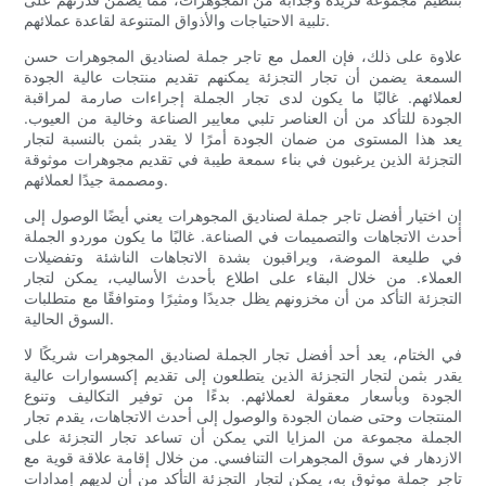
تلبية الاحتياجات والأذواق المتنوعة لقاعدة عملائهم.
علاوة على ذلك، فإن العمل مع تاجر جملة لصناديق المجوهرات حسن
السمعة يضمن أن تجار التجزئة يمكنهم تقديم منتجات عالية الجودة
لعملائهم. غالبًا ما يكون لدى تجار الجملة إجراءات صارمة لمراقبة
الجودة للتأكد من أن العناصر تلبي معايير الصناعة وخالية من العيوب.
يعد هذا المستوى من ضمان الجودة أمرًا لا يقدر بثمن بالنسبة لتجار
التجزئة الذين يرغبون في بناء سمعة طيبة في تقديم مجوهرات موثوقة
ومصممة جيدًا لعملائهم.
إن اختيار أفضل تاجر جملة لصناديق المجوهرات يعني أيضًا الوصول إلى
أحدث الاتجاهات والتصميمات في الصناعة. غالبًا ما يكون موردو الجملة
في طليعة الموضة، ويراقبون بشدة الاتجاهات الناشئة وتفضيلات
العملاء. من خلال البقاء على اطلاع بأحدث الأساليب، يمكن لتجار
التجزئة التأكد من أن مخزونهم يظل جديدًا ومثيرًا ومتوافقًا مع متطلبات
السوق الحالية.
في الختام، يعد أحد أفضل تجار الجملة لصناديق المجوهرات شريكًا لا
يقدر بثمن لتجار التجزئة الذين يتطلعون إلى تقديم إكسسوارات عالية
الجودة وبأسعار معقولة لعملائهم. بدءًا من توفير التكاليف وتنوع
المنتجات وحتى ضمان الجودة والوصول إلى أحدث الاتجاهات، يقدم تجار
الجملة مجموعة من المزايا التي يمكن أن تساعد تجار التجزئة على
الازدهار في سوق المجوهرات التنافسي. من خلال إقامة علاقة قوية مع
تاجر جملة موثوق به، يمكن لتجار التجزئة التأكد من أن لديهم إمدادات