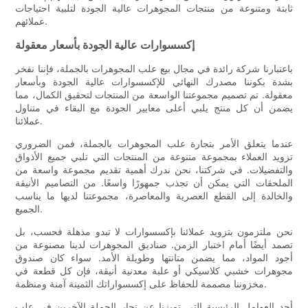
ثابتة ومتنوعة من منتجات المجوهرات عالية الجودة لتلبية احتياجات
عملائهم.
إكسسوارات عالية الجودة بأسعار معقولة
باعتبارنا شركة رائدة في مجال بيع علب المجوهرات بالجملة، فإننا نفخر
بشدة بكوننا مصدرك النهائي للإكسسوارات عالية الجودة وبأسعار
معقولة. تم تصميم مجموعتنا الواسعة من المنتجات لتحقيق الكمال، مما
يضمن أن كل منتج يلبي أعلى معايير الجودة مع البقاء في متناول
عملائنا.
عندما يتعلق الأمر بتجارة علب المجوهرات بالجملة، فمن الضروري
تزويد العملاء بمجموعة متنوعة من المنتجات التي تلبي جميع الأذواق
والتفضيلات. في شركتنا، نحن ندرك أهمية تقديم مجموعة واسعة من
الملحقات التي يمكن أن تجذب جمهورًا واسعًا. من التصاميم الأنيقة
والخالدة إلى القطع العصرية والمعاصرة، مجموعتنا لديها ما يناسب
الجميع.
نحن ملتزمون بتزويد عملائنا بإكسسوارات لا تبدو مذهلة فحسب، بل
تصمد أيضًا أمام اختبار الزمن. صناديق المجوهرات لدينا مصنوعة من
أجود المواد، مما يضمن متانتها وطويلة الأمد. سواء كان صندوق
مجوهرات خشبي كلاسيكي أو علبة معدنية أنيقة، فإن كل قطعة في
مخزوننا مصممة للحفاظ على إكسسواراتك الثمينة آمنة ومنظمة.
أحد العوامل الرئيسية التي تميزنا عن تجار الجملة الآخرين في علب