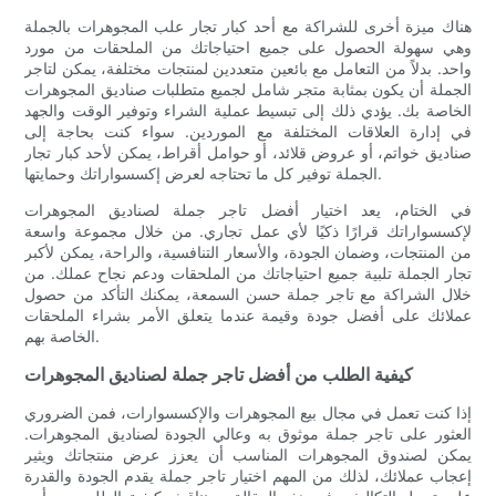
هناك ميزة أخرى للشراكة مع أحد كبار تجار علب المجوهرات بالجملة
وهي سهولة الحصول على جميع احتياجاتك من الملحقات من مورد
واحد. بدلاً من التعامل مع بائعين متعددين لمنتجات مختلفة، يمكن لتاجر
الجملة أن يكون بمثابة متجر شامل لجميع متطلبات صناديق المجوهرات
الخاصة بك. يؤدي ذلك إلى تبسيط عملية الشراء وتوفير الوقت والجهد
في إدارة العلاقات المختلفة مع الموردين. سواء كنت بحاجة إلى
صناديق خواتم، أو عروض قلائد، أو حوامل أقراط، يمكن لأحد كبار تجار
الجملة توفير كل ما تحتاجه لعرض إكسسواراتك وحمايتها.
في الختام، يعد اختيار أفضل تاجر جملة لصناديق المجوهرات
لإكسسواراتك قرارًا ذكيًا لأي عمل تجاري. من خلال مجموعة واسعة
من المنتجات، وضمان الجودة، والأسعار التنافسية، والراحة، يمكن لأكبر
تجار الجملة تلبية جميع احتياجاتك من الملحقات ودعم نجاح عملك. من
خلال الشراكة مع تاجر جملة حسن السمعة، يمكنك التأكد من حصول
عملائك على أفضل جودة وقيمة عندما يتعلق الأمر بشراء الملحقات
الخاصة بهم.
كيفية الطلب من أفضل تاجر جملة لصناديق المجوهرات
إذا كنت تعمل في مجال بيع المجوهرات والإكسسوارات، فمن الضروري
العثور على تاجر جملة موثوق به وعالي الجودة لصناديق المجوهرات.
يمكن لصندوق المجوهرات المناسب أن يعزز عرض منتجاتك ويثير
إعجاب عملائك، لذلك من المهم اختيار تاجر جملة يقدم الجودة والقدرة