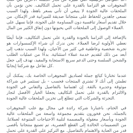
المجوهرات هو التزامنا بالقدرة على تحمل التكاليف. نحن نؤمن بأن
الملحقات عالية الجودة لا ينبغي أن تأتي بسعر باهظ، ولهذا السبب
نسعى جاهدين للحفاظ على منتجاتنا صديقة للميزانية قدر الإمكان. من
خلال تقديم أسعار تنافسية دون المساومة على الجودة، فإننا نسهل على
العملاء الوصول إلى الملحقات التي يحبونها دون إنفاق الكثير من المال.
بالإضافة إلى التزامنا بالجودة والقدرة على تحمل التكاليف، فإننا أيضًا
نعطي الأولوية لرضا العملاء. نحن ندرك أن شراء الإكسسوارات هو
تجربة شخصية وعاطفية في كثير من الأحيان، ولهذا السبب نذهب إلى
أبعد من ذلك لتقديم خدمة عملاء استثنائية. بدءًا من عمليات الطلب
والشحن السلسة وحتى الدعم سريع الاستجابة والمفيد، نهدف إلى جعل
كل تفاعل مع شركتنا إيجابيًا.
عندما تختارنا كبائع جملة لصناديق المجوهرات الخاصة بك، يمكنك أن
تطمئن إلى أنك لا تشتري المنتجات فحسب - بل تستثمر في شراكة
موثوقة وجديرة بالثقة. إن اهتمامنا بالتفاصيل والتفاني في الجودة
والالتزام بالقدرة على تحمل التكاليف يجعلنا الخيار الأفضل لتجار
التجزئة والشركات التي تتطلع إلى تخزين الملحقات عالية الجودة.
في الختام، باعتبارنا شركة رائدة في مجال بيع علب المجوهرات
بالجملة، نحن فخورون بتقديم مجموعة واسعة من الملحقات عالية
الجودة وبأسعار معقولة والمصممة لتلبية الاحتياجات المتنوعة لعملائنا.
من التصميمات الخالدة إلى القطع العصرية، تم تصنيع منتجاتنا بأقصى
قدر من العناية والاهتمام بالتفاصيل. مع التركيز على القدرة على تحمل