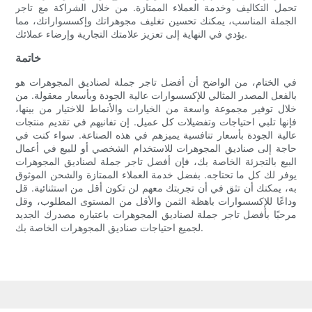
تحمل التكاليف وخدمة العملاء الممتازة. من خلال الشراكة مع تاجر
الجملة المناسب، يمكنك تحسين تغليف مجوهراتك وإكسسواراتك، مما
يؤدي في النهاية إلى تعزيز علامتك التجارية وإرضاء عملائك.
خاتمة
في الختام، من الواضح أن أفضل تاجر جملة لصناديق المجوهرات هو
بالفعل المصدر المثالي للإكسسوارات عالية الجودة وبأسعار معقولة. من
خلال توفير مجموعة واسعة من الخيارات والأنماط للاختيار من بينها،
فإنها تلبي احتياجات وتفضيلات كل عميل. إن تفانيهم في تقديم منتجات
عالية الجودة بأسعار تنافسية يميزهم في هذه الصناعة. سواء كنت في
حاجة إلى صناديق المجوهرات للاستخدام الشخصي أو للبيع في أعمال
البيع بالتجزئة الخاصة بك، فإن أفضل تاجر جملة لصناديق المجوهرات
يوفر لك كل ما تحتاجه. بفضل خدمة العملاء الممتازة والشحن الموثوق
به، يمكنك أن تثق في أن تجربتك معهم لن تكون أقل من استثنائية. قل
وداعًا للإكسسوارات باهظة الثمن والأقل من المستوى المطلوب، وقل
مرحبًا بأفضل تاجر جملة لصناديق المجوهرات باعتباره مصدرك الجديد
لجميع احتياجات صناديق المجوهرات الخاصة بك.