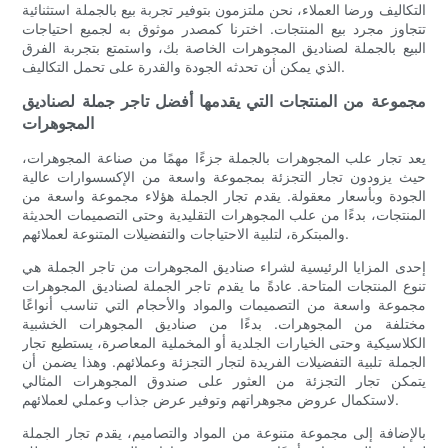
التكاليف ورضا العملاء، نحن ملتزمون بتوفير تجربة بيع بالجملة استثنائية
تتجاوز مجرد بيع المنتجات. اخترنا كمصدر موثوق به لجميع احتياجات
البيع بالجملة لصناديق المجوهرات الخاصة بك، واستمتع بتجربة الفرق
الذي يمكن أن تحدثه الجودة والقدرة على تحمل التكاليف.
مجموعة من المنتجات التي يقدمها أفضل تاجر جملة لصناديق
المجوهرات
يعد تجار علب المجوهرات بالجملة جزءًا مهمًا من صناعة المجوهرات،
حيث يزودون تجار التجزئة بمجموعة واسعة من الإكسسوارات عالية
الجودة وبأسعار معقولة. يقدم تجار الجملة هؤلاء مجموعة واسعة من
المنتجات، بدءًا من علب المجوهرات التقليدية وحتى التصميمات الحديثة
والمبتكرة، لتلبية الاحتياجات والتفضيلات المتنوعة لعملائهم.
إحدى المزايا الرئيسية لشراء صناديق المجوهرات من تاجر الجملة هي
تنوع المنتجات المتاحة. عادةً ما يقدم تاجر الجملة لصناديق المجوهرات
مجموعة واسعة من التصميمات والمواد والأحجام التي تناسب أنواعًا
مختلفة من المجوهرات. بدءًا من صناديق المجوهرات الخشبية
الكلاسيكية وحتى الخيارات الجلدية أو المخملية المعاصرة، يستطيع تجار
الجملة تلبية التفضيلات الفريدة لتجار التجزئة وعملائهم. وهذا يضمن أن
يتمكن تجار التجزئة من العثور على صندوق المجوهرات المثالي
لاستكمال عروض مجوهراتهم وتوفير عرض جذاب وعملي لعملائهم.
بالإضافة إلى مجموعة متنوعة من المواد والتصاميم، يقدم تجار الجملة