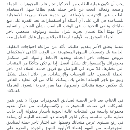
يجب أن تكون عملية الطلب من أحد كبار تجار علب المجوهرات بالجملة
واضحة وفعالة. ابحث عن تاجر جملة يقدم نظامًا سهل الاستخدام
للطلب عبر الإنترنت، بالإضافة إلى خدمة عملاء سريعة الاستجابة
للمساعدة في الرد على أي أسئلة أو استفسارات. تعد القدرة على تتبع
طلباتك وتلقي التحديثات في الوقت المناسب بشأن الشحن والتسليم
أمرًا مهمًا أيضًا لضمان تجربة شراء سلسة وموثوقة. سيعطي تاجر
الجملة الموثوق به الأولوية لرضا العملاء ويسهل عليك التعامل معه.
عندما يتعلق الأمر بتقديم طلبك، تأكد من مراعاة احتياجات التغليف
الخاصة بك وتفضيلات السوق المستهدفة. خذ الوقت الكافي لاستكشاف
عروض منتجات تاجر الجملة وتحديد الأنماط والمواد التي ستكمل
مجوهراتك وإكسسواراتك بشكل أفضل. إذا لم تكن متأكدًا من المنتجات
التي تختارها، فلا تتردد في التواصل مع فريق خدمة العملاء لدى تاجر
الجملة للحصول على التوصيات والإرشادات. من خلال العمل بشكل
وثيق مع تاجر الجملة الخاص بك، يمكنك التأكد من أن التغليف الخاص
بك يعكس جودة منتجاتك وأسلوبها، مما يعزز تجربة التسوق الشاملة
لعملائك.
في الختام، يعد تاجر الجملة لصناديق المجوهرات موردًا لا يقدر بثمن
للشركات في صناعة المجوهرات والإكسسوارات. من خلال تقديم
مجموعة واسعة من المنتجات عالية الجودة بأسعار معقولة، إلى جانب
عملية طلب سلسة، يمكن لتاجر الجملة ذو السمعة الطيبة أن يساعد
في رفع مستوى عرض منتجاتك وقيمتها. عند اختيار تاجر جملة لصناديق
المجوهرات، من المهم إعطاء الأولوية للتنوع والجودة والقدرة على