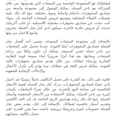
لملحقاتك هو المجموعة الواسعة من المنتجات التي يقدمونها. من خلال
الشراكة مع تاجر الجملة، يمكنك الوصول إلى مجموعة واسعة من
صناديق المجوهرات بأحجام وأنماط ومواد مختلفة. يتيح لك ذلك تلبية
تفضيلات العملاء المختلفة وتوسيع عروض المنتجات الخاصة بك. سواء
كنت تبحث عن صناديق مجوهرات مخملية كلاسيكية، أو علب أكريليك
حديثة، أو عروض جلدية فاخرة، سيكون لدى كبار تجار الجملة مخزون
واسع للاختيار من بينها.
بالإضافة إلى مجموعة المنتجات المتنوعة، يضمن أحد أفضل تجار
الجملة لصناديق المجوهرات أيضًا الجودة. عندما تحصل على الملحقات
من تاجر جملة حسن السمعة، يمكنك أن تكون واثقًا من براعة
المنتجات ومتانتها. يعد هذا أمرًا ضروريًا لبناء سمعة قوية للعلامة
التجارية وإرضاء عملائك. من خلال تقديم صناديق مجوهرات عالية
الجودة، يمكنك غرس الثقة في عملائك، مما يؤدي إلى تكرار الأعمال
والإحالات الإيجابية الشفهية.
علاوة على ذلك، تعد القدرة على تحمل التكاليف عاملاً رئيسيًا عند اختيار
تاجر جملة لصناديق المجوهرات. يدرك كبار تجار الجملة أهمية الأسعار
التنافسية في صناعة البيع بالتجزئة. من خلال شراء الملحقات بكميات
كبيرة من تاجر الجملة، يمكنك الاستفادة من الأسعار المخفضة وأسعار
الجملة. يتيح لك ذلك زيادة هوامش الربح الخاصة بك إلى الحد الأقصى
وتقديم أسعار تنافسية لعملائك. بالإضافة إلى ذلك، يقدم بعض تجار
الجملة خصومات كبيرة وعروضًا ترويجية خاصة، مما يعزز القدرة على
تحمل تكاليف منتجاتهم.