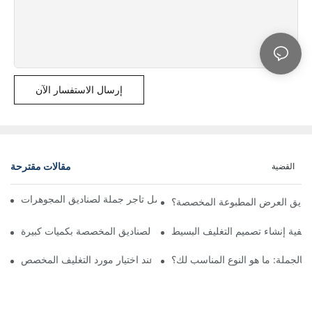
إرسال الاستفسار الآن
مقالات مقترحة
القضية
فتح عجائب البيع بالجملة: اكتشف أفضل تاجر جملة لصناديق المجوهرات
ناديق العرض المطبوعة المخصصة؟
كيفية إنشاء تصميم التغليف البسيط
فوائد شراء الصناديق المخصصة بكميات كبيرة
 بالجملة: ما هو النوع المناسب لك؟
اعتبارات عند اختيار مورد التغليف المخصص