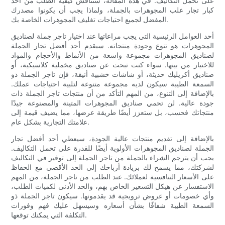
على تحمل التكاليف. في هذه المقالة، سنناقش كيفية الطلب من أحد
كبار تجار علب المجوهرات بالجملة، ولماذا يجب أن يكونوا مصدرك
المفضل لجميع احتياجات تغليف المجوهرات الخاصة بك.
أحد العوامل الرئيسية التي يجب مراعاتها عند اختيار تاجر جملة لصناديق
المجوهرات هو تنوع وجودة منتجاته. سيقدم أحد أفضل تجار الجملة
لصناديق المجوهرات مجموعة واسعة من الأنماط والأحجام والمواد
للاختيار من بينها. سواء كنت تبحث عن صناديق مخملية كلاسيكية، أو
صناديق أكريليك حديثة، أو شاشات خشبية أنيقة، فإن تاجر الجملة ذو
السمعة الطيبة سيكون لديه مجموعة متنوعة لتلبية احتياجات عملك.
بالإضافة إلى التنوع، من المهم التأكد من أن منتجات تاجر الجملة ذات
جودة عالية. لن تحمي صناديق المجوهرات المتينة والمصنوعة جيدًا
منتجاتك فحسب، بل ستعزز أيضًا طريقة عرضها، مما يضيف قيمة إلى
علامتك التجارية بشكل عام.
بالإضافة إلى تقديم منتجات عالية الجودة، سيعطي أحد أفضل تجار
الجملة لصناديق المجوهرات الأولوية أيضًا للقدرة على تحمل التكاليف.
يجب أن يترجم الشراء بالجملة من تاجر الجملة إلى توفير في التكاليف
لشركتك، مما يسمح لك بزيادة أرباحك إلى الحد الأقصى مع الحفاظ
على الأسعار التنافسية لعملائك. عند الطلب من تاجر الجملة، من المهم
الاستفسار عن هيكل التسعير الخاص بهم، والحد الأدنى لكميات الطلب،
وأي خصومات أو عروض ترويجية قد يقدمونها. سيكون تاجر الجملة ذو
السمعة الطيبة شفافًا بشأن أسعاره وسيسهل عليك فهم وفورات
التكلفة التي يمكنك توقعها.