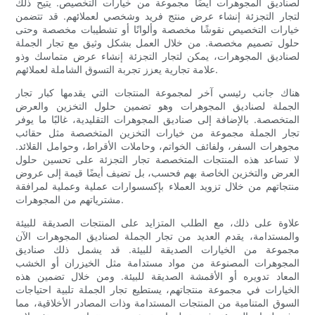
لصناديق المجوهرات أيضًا مجموعة من خيارات التخصيص. يتيح ذلك
لتجار التجزئة إنشاء عرض منتج فريد وشخصي لعملائهم. قد تتضمن
خيارات التخصيص نقوشًا مخصصة وألوانًا أو تشطيبات مخصصة وحتى
حلول تصميم مخصصة. من خلال العمل بشكل وثيق مع تجار الجملة
لصناديق المجوهرات، يمكن لتجار التجزئة إنشاء عرض متماسك وذو
علامة تجارية يعزز تجربة التسوق الشاملة لعملائهم.
هناك جانب رئيسي آخر لمجموعة المنتجات التي يقدمها كبار تجار
الجملة لصناديق المجوهرات وهو تضمين حلول التخزين والعرض
المتخصصة. بالإضافة إلى صناديق المجوهرات التقليدية، غالبًا ما يوفر
تجار الجملة مجموعة من خيارات التخزين المتخصصة مثل حقائب
مجوهرات السفر، ولفائف الخواتم، وحاملات الأقراط، وحوامل القلائد.
لا تساعد هذه المنتجات المتخصصة تجار التجزئة على تحسين حلول
العرض والتخزين الخاصة بهم فحسب، بل تضيف أيضًا قيمة إلى عروض
منتجاتهم من خلال تزويد العملاء بإكسسوارات عملية وعملية لمرافقة
مشترياتهم من المجوهرات.
علاوة على ذلك، مع الطلب المتزايد على المنتجات الصديقة للبيئة
والمستدامة، يقدم العديد من تجار الجملة لصناديق المجوهرات الآن
مجموعة من الخيارات الصديقة للبيئة. قد يشمل ذلك صناديق
المجوهرات المصنوعة من مواد مستدامة مثل الخيزران أو الخشب
المعاد تدويره أو الأقمشة الصديقة للبيئة. ومن خلال تضمين هذه
الخيارات في مجموعة منتجاتهم، يستطيع تجار الجملة تلبية احتياجات
السوق المتنامية من المنتجات المستدامة وذات المصادر الأخلاقية، مما