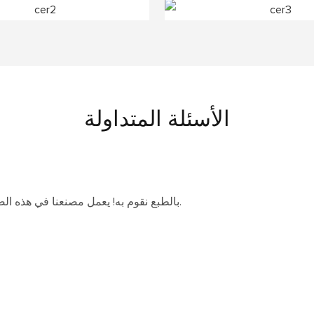
الأسئلة المتداولة
بالطبع نقوم به! يعمل مصنعنا في هذه الصناعة منذ أكثر من 20 عامًا ويمكننا ضمان الجودة ووقت التسليم.