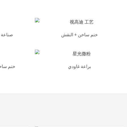
ختم ساخن + النقش
صناعة ا
براعة غاودي
ختم ساخن