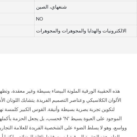
شنغهاي، الصين
NO
الالكترونيات والهدايا والمجوهرات والمجوهرات
هذه الحقيبة الورقية الملونة البيضاء بسيطة وغير معقدة، وتظهر 
الألوان الكلاسيكي وعناصر التصميم الفريدة. يتشابك اللونان الأس
لتكوين تجربة بصرية بسيطة وأنيقة. القوس الكبير كلمسة نهائ
فحسب، بل يجعل الحزمة بأكملها حية وحيوية. ال
وواسع، وهو لا يسلط الضوء على الشخصية الفريدة للعلامة التجارية
العام. هذه الحقيبة الورقية ليست فقط ناقلة للبضائع، ولكنها أ