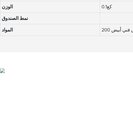
كغ0.1
الوزن
نمط الصندوق
رق فني أبيض
المواد