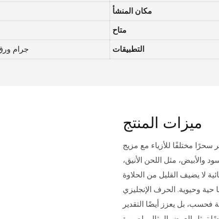
مكان المنشأ
متاح
التطبيقات
200 جرام و
ميزات المنتج
سحرًا مختلفًا للأزياء مع مزيج
ود والأبيض، مثل اللحن الأنيق،
ية لا يضيف القليل من الحلاوة
حرف الإنجليزي "N" الموجود على العبوة بسيط
 فحسب، بل يعزز أيضًا التقدير
يضًا تمثل العرض المثالي لصورة