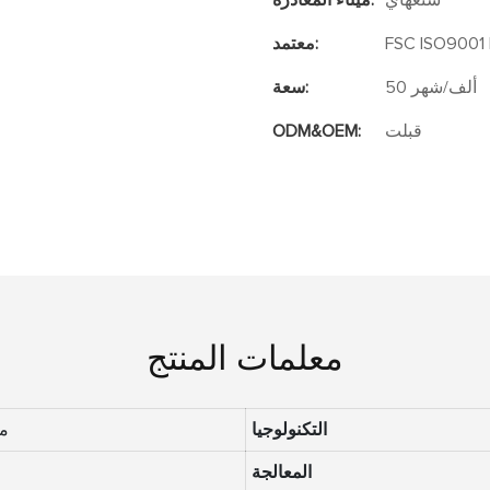
شنغهاي
ميناء المغادرة:
FSC ISO9001 
معتمد:
50 ألف/شهر
سعة:
قبلت
ODM&OEM:
معلمات المنتج
التكنولوجيا
مم220*
المعالجة