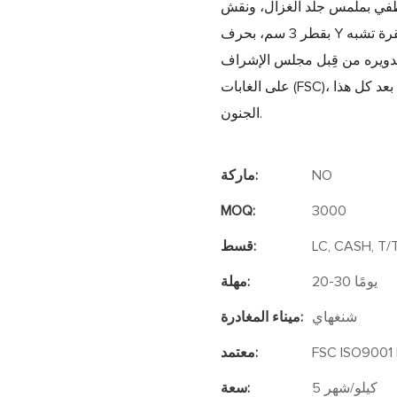
جلد الغزال، ونقش "FRIDAY" فضي لامع
بقطر 3 سم، بحرف Y مائل، يتوهج كضوء نيون منتصف الليل. يُغلق الغطاء المغناطيسي بنقرة تشبه
تدويره من قِبل مجلس الإشراف
على الغابات (FSC)، بحبر الصويا، وقابل لإعادة التدوير بالكامل - فخامة تتلاشى بمسؤولية بعد كل هذا
الجنون.
NO
ماركة:
MOQ:
3000
LC, CASH, T/
قسط:
20-30 يومًا
مهلة:
شنغهاي
ميناء المغادرة:
FSC ISO9001 
معتمد:
5 كيلو/شهر
سعة: