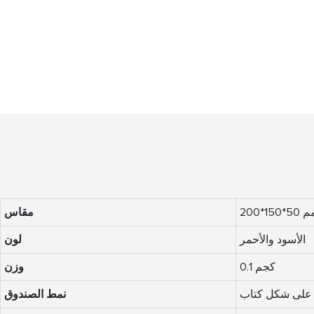
*150*50 مم
مقاس
الأسود والأحمر
لون
0.1 كجم
وزن
على شكل كتاب
نمط الصندوق