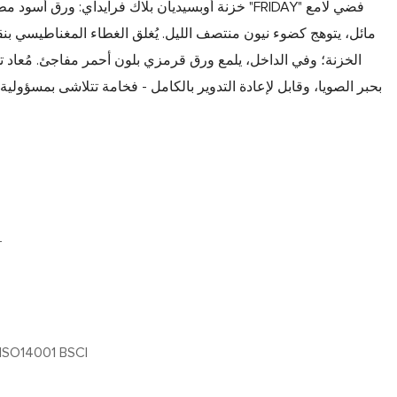
خزنة أوبسيديان بلاك فرايداي: ورق أسود مطفي بملمس 
الخزنة؛ وفي الداخل، يلمع ورق قرمزي بلون أحمر مفاجئ. مُعاد 
T
ISO14001 BSCI