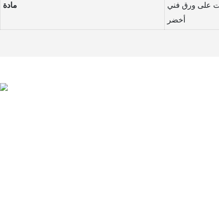
س 2.0 مم مثبت على ورق فني
مادة
أخضر