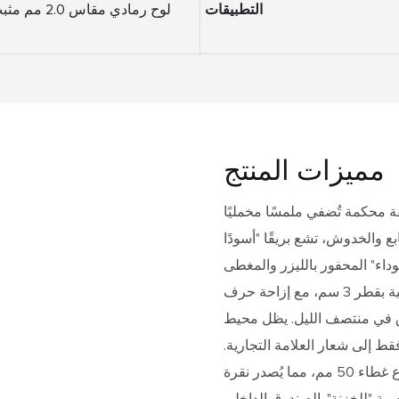
التطبيقات
لوح رمادي مقا
مميزات المنتج
قة محكمة تُضفي ملمسًا مخمليًا
 والخدوش، تشع بريقًا "أسودًا
اء" المحفور بالليزر والمغطى
برقائق فضية بقطر 3 سم، مع إزاحة حرف Y عمدًا. في الضوء الخافت، ينعكس توهجًا فضيًا
سوق في منتصف الليل. يظل محيط
فقط إلى شعار العلامة التجارية.
يعتمد الصندوق على إغلاق مغناطيسي على شكل كتاب بارتفاع غطاء 50 مم، مما يُصدر نقرة
ية "للخزنة". الصندوق الداخلي