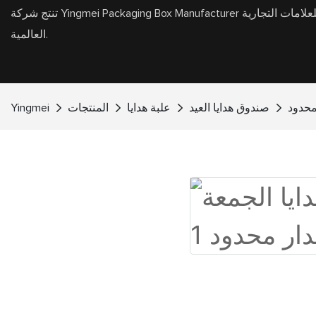
تنتج شركة Yingmei Packaging Box Manufacturer عبوات صناديق هدايا عالية الجودة وأكياس هدايا للعلامات التجارية
العالمية.
محدود
صندوق هدايا العيد
علبة هدايا
المنتجات
Yingmei