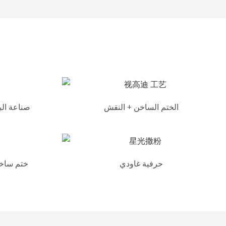
الختم الساخن + النقش
صناعة الب
حرفية غاودي
ختم ساخن