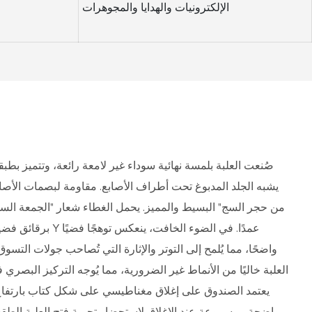
الإلكترونيات والهدايا والمجوهرات
صُنعت العلبة بلمسة نهائية سوداء غير لامعة رائعة، وتتميز بطب
يشبه الجلد المدبوغ تحت أطراف الأصابع. مقاومة لبصمات الأصابع
من حجر السج" البسيط والمميز. يحمل الغطاء شعار "الجمعة السود
واضحًا، مما يُلمح إلى التوتر والإثارة التي تُصاحب جولات الت
العلبة خاليًا من الأنماط غير الضرورية، مما يُوجه التركيز البصري 
واضحة ومسموعة عند الإغلاق لاستحضار تجربة فتح العلبة الطقس