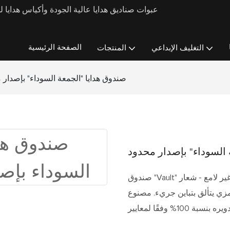
الصفحة الرئيسية
التغليف الإبداعي
المنتجات
صندوق هدايا "الجمعة السوداء" بإصدار 
السوداء" بإصدار محدود
صندوق "Vault" مخملي أسود غير لامع - شعار FRIDAY الفضي مقاس 3 سم يتوهج في المنتصف -
زي يتألق بتباين جريء. مصنوع