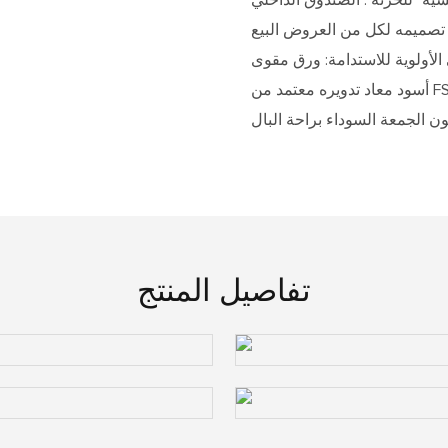
 تصميمه لكل من العروض البيع
 الأولوية للاستدامة: ورق مقوى
أسود معاد تدويره معتمد من FSC، وحبر أسود صديق للبيئة قائم على فول الصويا، ورقائق فضية
تفاصيل المنتج