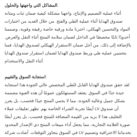
المشاكل التي واجهتها والحلول:
أثناء عملية التصميم والإنتاج، واجهنا مشكلة كيفية ضمان ثبات ومتانة
صندوق الهدايا أثناء عملية الطي والفتح. من خلال العديد من اختبارات
المواد والتحسين الهيكلي، اخترنا مادة ورقية خاصة رقيقة وقوية، وصممنا
أخدودًا ثابتًا مخصصًا في الداخل لضمان سلامة المنتج أثناء النقل والعرض.
بالإضافة إلى ذلك، من أجل ضمان الاستقرار الهيكلي لصندوق الهدايا، قمنا
بتحسين عملية طي وربط صندوق الهدايا لضمان استقرار صندوق الهدايا
أثناء النقل والاستخدام.
استجابة السوق والتقييم:
لقد حقق صندوق الهدايا القابل للطي المخصص عالي الجودة هذا استجابة
جيدة جدًا في السوق. يعتقد المستهلكون عمومًا أن هذه العبوة مصممة
بشكل جميل وعالية الجودة، مما لا يحمي المنتج جيدًا فحسب، بل يعزز
أيضًا تجربة الشراء الخاصة بهم. تظهر تعليقات عملاء LV أن صندوق
التغليف هذا لا يزيد من القيمة المضافة للمنتج فحسب، بل يعزز أيضًا
صورة العلامة التجارية، مما يجعل أداء مبيعات المنتج ذي الإصدار المحدود
في السوق يتجاوز التوقعات. أشادت شركة LV بخدماتنا الاحترافية وتصميم