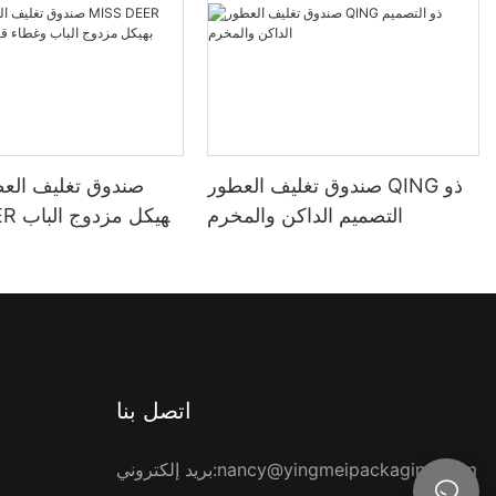
صندوق تغليف العطور QING ذو
صندوق تغليف العط
التصميم الداكن والمخرم
S DEER
وغطاء قرن الو
اتصل بنا
nancy@yingmeipackaging.com
بريد إلكتروني: