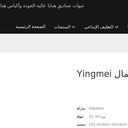
الصفحة الرئيسية
التغليف الإبداعي
المنتجات
عمال
DIMARAY
ماركة:
20-30 يوما
مهلة:
FSC ISO9001 ISO14001
معتمد: