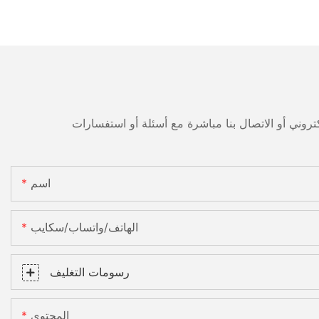
اسم
الهاتف/واتساب/سكايب
رسومات التغليف
المحتوى