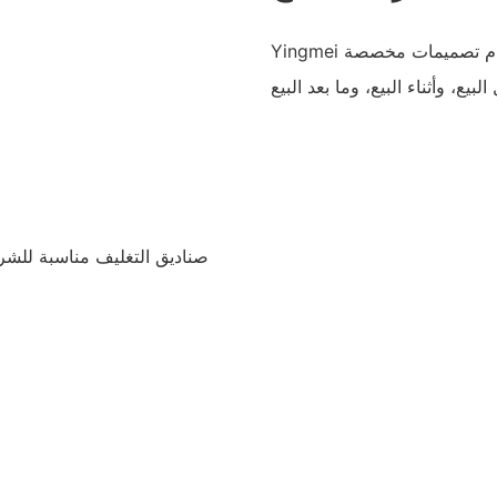
Yingmei لديها مصنعها الخاص مع أكثر من 20 عامًا من الخبرة، وتقدم تصميمات مخصصة
صناديق التغليف مناسبة للشرك