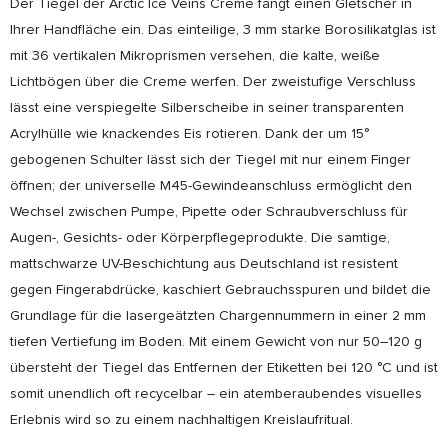
Der Tiegel der Arctic Ice Veins Creme fängt einen Gletscher in
Ihrer Handfläche ein. Das einteilige, 3 mm starke Borosilikatglas ist
mit 36 ​​vertikalen Mikroprismen versehen, die kalte, weiße
Lichtbögen über die Creme werfen. Der zweistufige Verschluss
lässt eine verspiegelte Silberscheibe in seiner transparenten
Acrylhülle wie knackendes Eis rotieren. Dank der um 15°
gebogenen Schulter lässt sich der Tiegel mit nur einem Finger
öffnen; der universelle M45-Gewindeanschluss ermöglicht den
Wechsel zwischen Pumpe, Pipette oder Schraubverschluss für
Augen-, Gesichts- oder Körperpflegeprodukte. Die samtige,
mattschwarze UV-Beschichtung aus Deutschland ist resistent
gegen Fingerabdrücke, kaschiert Gebrauchsspuren und bildet die
Grundlage für die lasergeätzten Chargennummern in einer 2 mm
tiefen Vertiefung im Boden. Mit einem Gewicht von nur 50–120 g
übersteht der Tiegel das Entfernen der Etiketten bei 120 °C und ist
somit unendlich oft recycelbar – ein atemberaubendes visuelles
Erlebnis wird so zu einem nachhaltigen Kreislaufritual.