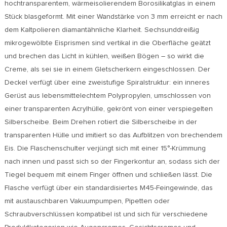
hochtransparentem, wärmeisolierendem Borosilikatglas in einem
Stück blasgeformt. Mit einer Wandstärke von 3 mm erreicht er nach
dem Kaltpolieren diamantähnliche Klarheit. Sechsunddreißig
mikrogewölbte Eisprismen sind vertikal in die Oberfläche geätzt
und brechen das Licht in kühlen, weißen Bögen – so wirkt die
Creme, als sei sie in einem Gletscherkern eingeschlossen. Der
Deckel verfügt über eine zweistufige Spiralstruktur: ein inneres
Gerüst aus lebensmittelechtem Polypropylen, umschlossen von
einer transparenten Acrylhülle, gekrönt von einer verspiegelten
Silberscheibe. Beim Drehen rotiert die Silberscheibe in der
transparenten Hülle und imitiert so das Aufblitzen von brechendem
Eis. Die Flaschenschulter verjüngt sich mit einer 15°-Krümmung
nach innen und passt sich so der Fingerkontur an, sodass sich der
Tiegel bequem mit einem Finger öffnen und schließen lässt. Die
Flasche verfügt über ein standardisiertes M45-Feingewinde, das
mit austauschbaren Vakuumpumpen, Pipetten oder
Schraubverschlüssen kompatibel ist und sich für verschiedene