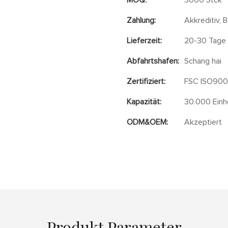
MOQ:
3000 Stck
Zahlung:
Akkreditiv, 
Lieferzeit:
20-30 Tage
Abfahrtshafen:
Schang hai
Zertifiziert:
FSC ISO9001
Kapazität:
30.000 Einh
ODM&OEM:
Akzeptiert
Produkt Parameter