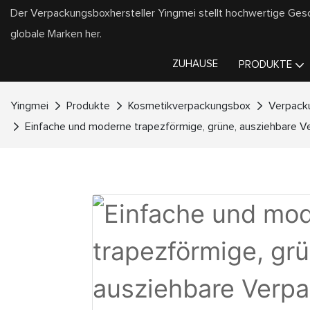
Der Verpackungsboxhersteller Yingmei stellt hochwertige Ge
globale Marken her.
ZUHAUSE
PRODUKTE
Yingmei
Produkte
Kosmetikverpackungsbox
Verpacku
Einfache und moderne trapezförmige, grüne, ausziehbare V