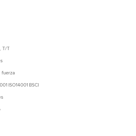
, T/T
as
a fuerza
001 ISO14001 BSCI
es
o