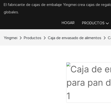
El fabricante de cajas de embalaje Yingmei crea cajas de regal
globales.
HOGAR
PRODUCTOS
Yingmei
Productos
Caja de envasado de alimentos
C