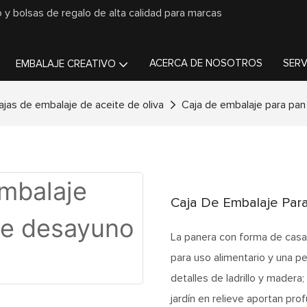
o y bolsas de regalo de alta calidad para marcas
ACERCA DE NOSOTROS
SERV
EMBALAJE CREATIVO
ajas de embalaje de aceite de oliva
Caja de embalaje para pa
Caja De Embalaje Pa
La panera con forma de casa
para uso alimentario y una p
detalles de ladrillo y madera
jardín en relieve aportan pro