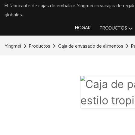
El fabricante de cajas de embalaje Yingmei crea cajas de regal
globales.
HOGAR
PRODUCTOS
Yingmei
Productos
Caja de envasado de alimentos
P