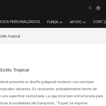
ICIOS PERSONALIZADOS
CONTÁ
FUNDA
APOYO
tilo tropical
stilo Tropical
elería presenta un diseño poligonal moderno con una base
tropicales vibrantes. Es resistente, probablemente hecho de
n una superficie texturizada. La caja está bien estructurada para
tizar la estabilidad del transporte. "Tropia" se imprime