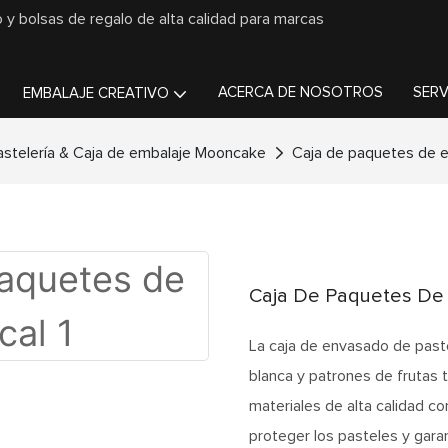
o y bolsas de regalo de alta calidad para marcas
ACERCA DE NOSOTROS
SERV
EMBALAJE CREATIVO
astelería & Caja de embalaje Mooncake
Caja de paquetes de es
Caja De Paquetes De E
La caja de envasado de past
blanca y patrones de frutas 
materiales de alta calidad co
proteger los pasteles y garan