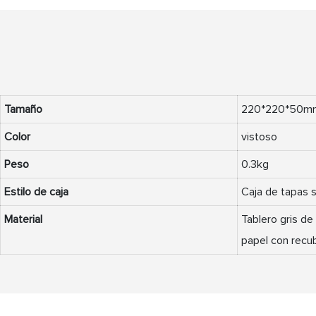
Tamaño
220*220*50m
Color
vistoso
Peso
0.3kg
Estilo de caja
Caja de tapas s
Material
Tablero gris d
papel con recu