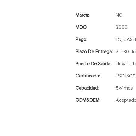
Marca:
NO
MOQ:
3000
Pago:
LC, CASH
Plazo De Entrega:
20-30 dí
Puerto De Salida:
Llevar a l
Certificado:
FSC ISO9
Capacidad:
5k/ mes
ODM&OEM:
Aceptad