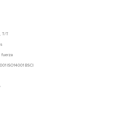
, T/T
as
a fuerza
001 ISO14001 BSCI
o