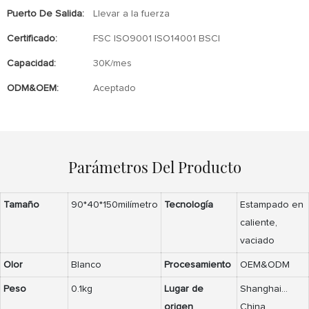
Puerto De Salida:
Llevar a la fuerza
Certificado:
FSC ISO9001 ISO14001 BSCI
Capacidad:
30K/mes
ODM&OEM:
Aceptado
Parámetros Del Producto
Tamaño
90*40*150milímetro
Tecnología
Estampado en
caliente,
vaciado
Olor
Blanco
Procesamiento
OEM&ODM
Peso
0.1kg
Lugar de
Shanghai...
origen
China