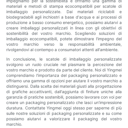
impegniamo per la sostenibilità e offriamo una gamma di
materiali e metodi di stampa ecocompatibili per scatole di
imballaggio personalizzate. Dai materiali riciclabili e
biodegradabili agli inchiostri a base d'acqua e ai processi di
produzione a basso consumo energetico, possiamo aiutarvi a
creare imballaggi personalizzati in linea con gli obiettivi di
sostenibilità del vostro marchio. Scegliendo soluzioni di
imballaggio ecocompatibili, potete dimostrare l'impegno del
vostro marchio verso la responsabilità ambientale,
rivolgendovi al contempo a consumatori attenti all'ambiente.
In conclusione, le scatole di imballaggio personalizzate
svolgono un ruolo cruciale nel plasmare la percezione del
vostro marchio e prodotto da parte del cliente. Noi di Yingmei
comprendiamo l'importanza del packaging personalizzato e
offriamo una gamma di opzioni per aiutare il vostro marchio a
distinguersi. Dalla scelta dei materiali giusti alla progettazione
di grafiche accattivanti, dall'aggiunta di finiture uniche alla
garanzia di pratiche sostenibili, possiamo lavorare con voi per
creare un packaging personalizzato che lasci un'impressione
duratura. Contattate Yingmei oggi stesso per saperne di più
sulle nostre soluzioni di packaging personalizzate e su come
possiamo aiutarvi a valorizzare il packaging del vostro
marchio.