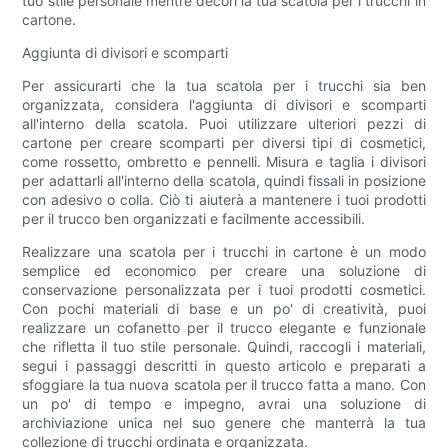
tuo stile personale mentre decori la tua scatola per i trucchi in
cartone.
Aggiunta di divisori e scomparti
Per assicurarti che la tua scatola per i trucchi sia ben
organizzata, considera l'aggiunta di divisori e scomparti
all'interno della scatola. Puoi utilizzare ulteriori pezzi di
cartone per creare scomparti per diversi tipi di cosmetici,
come rossetto, ombretto e pennelli. Misura e taglia i divisori
per adattarli all'interno della scatola, quindi fissali in posizione
con adesivo o colla. Ciò ti aiuterà a mantenere i tuoi prodotti
per il trucco ben organizzati e facilmente accessibili.
Realizzare una scatola per i trucchi in cartone è un modo
semplice ed economico per creare una soluzione di
conservazione personalizzata per i tuoi prodotti cosmetici.
Con pochi materiali di base e un po' di creatività, puoi
realizzare un cofanetto per il trucco elegante e funzionale
che rifletta il tuo stile personale. Quindi, raccogli i materiali,
segui i passaggi descritti in questo articolo e preparati a
sfoggiare la tua nuova scatola per il trucco fatta a mano. Con
un po' di tempo e impegno, avrai una soluzione di
archiviazione unica nel suo genere che manterrà la tua
collezione di trucchi ordinata e organizzata.