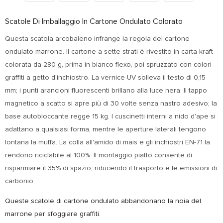
Scatole Di Imballaggio In Cartone Ondulato Colorato
Questa scatola arcobaleno infrange la regola del cartone
ondulato marrone. Il cartone a sette strati è rivestito in carta kraft
colorata da 280 g, prima in bianco flexo, poi spruzzato con colori
graffiti a getto d'inchiostro. La vernice UV solleva il testo di 0,15
mm; i punti arancioni fluorescenti brillano alla luce nera. Il tappo
magnetico a scatto si apre più di 30 volte senza nastro adesivo; la
base autobloccante regge 15 kg. I cuscinetti interni a nido d'ape si
adattano a qualsiasi forma, mentre le aperture laterali tengono
lontana la muffa. La colla all'amido di mais e gli inchiostri EN-71 la
rendono riciclabile al 100%. Il montaggio piatto consente di
risparmiare il 35% di spazio, riducendo il trasporto e le emissioni di
carbonio.
Queste scatole di cartone ondulato abbandonano la noia del
marrone per sfoggiare graffiti.