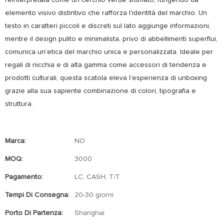
reinterpretata come un cerchio verde sfumato, fungendo da
elemento visivo distintivo che rafforza l'identità del marchio. Un
testo in caratteri piccoli e discreti sul lato aggiunge informazioni,
mentre il design pulito e minimalista, privo di abbellimenti superflui,
comunica un'etica del marchio unica e personalizzata. Ideale per
regali di nicchia e di alta gamma come accessori di tendenza e
prodotti culturali, questa scatola eleva l'esperienza di unboxing
grazie alla sua sapiente combinazione di colori, tipografia e
struttura.
Marca:
NO
MOQ:
3000
Pagamento:
LC, CASH, T/T
Tempi Di Consegna:
20-30 giorni
Porto Di Partenza:
Shanghai