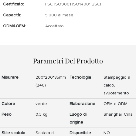
Certificato:
FSC ISO9001 ISO14001 BSCI
Capacità:
5.000 al mese
ODM&OEM:
Accettato
Parametri Del Prodotto
Misurare
200*200*85mm
Tecnologia
Stampaggio a
(240)
caldo,
svuotamento
Colore
verde
Elaborazione
OEM e ODM
Peso
0,3 kg
Luogo di
Shanghai, Cina
origine
Stile scatola
Scatola di
Disponibile
NO