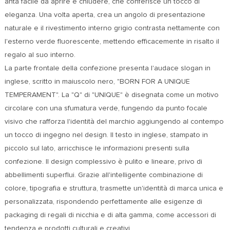
anta facile da aprire e chiudere, che conferisce un tocco di
eleganza. Una volta aperta, crea un angolo di presentazione
naturale e il rivestimento interno grigio contrasta nettamente con
l'esterno verde fluorescente, mettendo efficacemente in risalto il
regalo al suo interno.
La parte frontale della confezione presenta l'audace slogan in
inglese, scritto in maiuscolo nero, "BORN FOR A UNIQUE
TEMPERAMENT". La "Q" di "UNIQUE" è disegnata come un motivo
circolare con una sfumatura verde, fungendo da punto focale
visivo che rafforza l'identità del marchio aggiungendo al contempo
un tocco di ingegno nel design. Il testo in inglese, stampato in
piccolo sul lato, arricchisce le informazioni presenti sulla
confezione. Il design complessivo è pulito e lineare, privo di
abbellimenti superflui. Grazie all'intelligente combinazione di
colore, tipografia e struttura, trasmette un'identità di marca unica e
personalizzata, rispondendo perfettamente alle esigenze di
packaging di regali di nicchia e di alta gamma, come accessori di
tendenza e prodotti culturali e creativi.