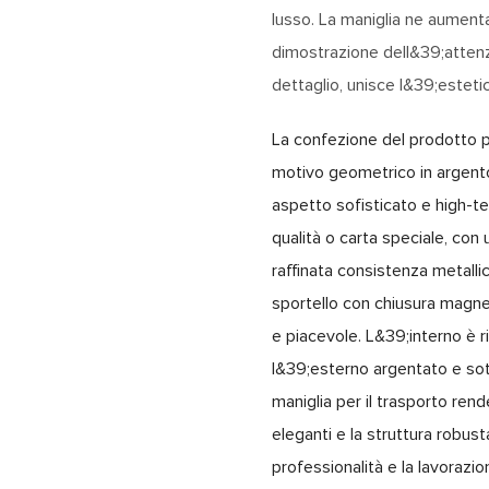
lusso. La maniglia ne aumenta 
dimostrazione dell&39;attenzi
dettaglio, unisce l&39;estetic
La confezione del prodotto p
motivo geometrico in argento,
aspetto sofisticato e high-te
qualità o carta speciale, con
raffinata consistenza metall
sportello con chiusura magne
e piacevole. L&39;interno è 
l&39;esterno argentato e sot
maniglia per il trasporto rend
eleganti e la struttura robus
professionalità e la lavorazi