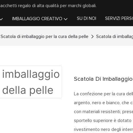
chetti regalo di alta qualità per marchi globali.
SU DI NOI
SERVIZI PERS
IMBALLAGGIO CREATIVO
Scatola di imballaggio per la cura della pelle
Scatola di imballag
Scatola Di Imballaggio
La confezione per la cura de
argento, nero e bianco, che c
con materiali resistenti, pre
sportello superiore è dotato d
rivestimento nero degli inter