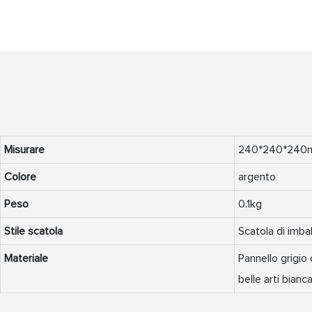
Misurare
240*240*240
Colore
argento
Peso
0.1kg
Stile scatola
Scatola di imba
Materiale
Pannello grigio
belle arti bianc