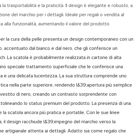
la trasportabilità e la praticità. Il design è elegante e robusto, a
one del marchio per i dettagli. Ideale per regali o vendita al
a alla funzionalità, aumentando il valore del prodotto
er la cura della pelle presenta un design contemporaneo con un
 accentuato dal bianco e dal nero, che gli conferisce un
ch. La scatola è probabilmente realizzata in cartone di alta
 uno speciale trattamento superficiale che le conferisce una
ica e una delicata lucentezza. La sua struttura comprende uno
tica nella parte superiore, rendendo l&39;apertura più semplice
rivestito di nero, creando un contrasto sorprendente con
tolineando lo status premium del prodotto. La presenza di una
e la scatola ancora più pratica e portatile. Con le sue linee
ta, il design racchiude l&39;impegno del marchio verso la
one artigianale attenta ai dettagli. Adatto sia come regalo che