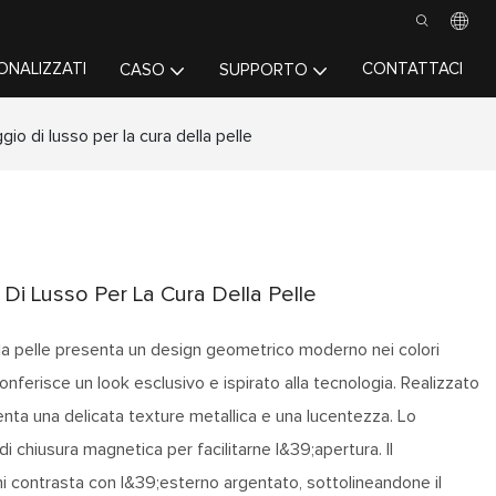
ONALIZZATI
CONTATTACI
CASO
SUPPORTO
gio di lusso per la cura della pelle
 Di Lusso Per La Cura Della Pelle
lla pelle presenta un design geometrico moderno nei colori
onferisce un look esclusivo e ispirato alla tecnologia. Realizzato
senta una delicata texture metallica e una lucentezza. Lo
i chiusura magnetica per facilitarne l&39;apertura. Il
ni contrasta con l&39;esterno argentato, sottolineandone il