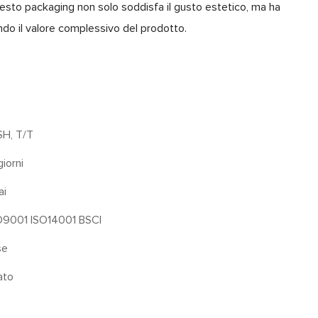
questo packaging non solo soddisfa il gusto estetico, ma ha
ndo il valore complessivo del prodotto.
SH, T/T
iorni
ai
O9001 ISO14001 BSCI
se
ato