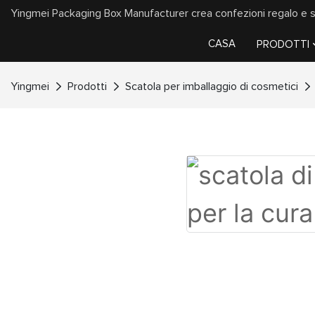
Yingmei Packaging Box Manufacturer crea confezioni regalo e sac
CASA
PRODOTTI
Yingmei
Prodotti
Scatola per imballaggio di cosmetici