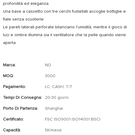
profondità ed eleganza.
Una base a cassetto con tre cerchi fustellati accoglie bottiglie e
fiale senza scuoterle.
Le pareti laterali perforate bilanciano l'umidità, mentre il gioco di
luci e ombre illumina sia il ventilatore che la pelle quando viene
aperta.
Marca:
NO
MOQ:
3000
Pagamento:
LC, CASH, T/T
Tempi Di Consegna:
20-30 giorni
Porto Di Partenza:
Shanghai
Certificato:
FSC ISO9001 ISO14001 BSCI
Capacità:
5K/mese