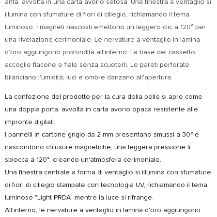
anta, avvolta in una carta avorio setosa. Una finestra a ventaglio si
illumina con sfumature di fiori di ciliegio, richiamando il tema
luminoso. I magneti nascosti emettono un leggero clic a 120° per
una rivelazione cerimoniale. Le nervature a ventaglio in lamina
d'oro aggiungono profondità all'interno. La base del cassetto
accoglie flacone e fiale senza scuoterli. Le pareti perforate
bilanciano l'umidità; luci e ombre danzano all'apertura.
La confezione del prodotto per la cura della pelle si apre come
una doppia porta, avvolta in carta avorio opaca resistente alle
impronte digitali.
I pannelli in cartone grigio da 2 mm presentano smussi a 30° e
nascondono chiusure magnetiche; una leggera pressione li
sblocca a 120°, creando un'atmosfera cerimoniale.
Una finestra centrale a forma di ventaglio si illumina con sfumature
di fiori di ciliegio stampate con tecnologia UV, richiamando il tema
luminoso "Light PRDA" mentre la luce si rifrange.
All'interno, le nervature a ventaglio in lamina d'oro aggiungono