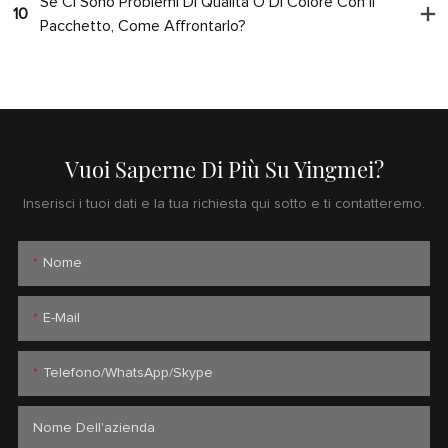
Se Ci Sono Problemi Di Qualità O Di Colore Con Il
10
Pacchetto, Come Affrontarlo?
Vuoi Saperne Di Più Su Yingmei?
Inserisci i tuoi dati e la tua richiesta qui sotto e ti contatteremo.
Nome
E-Mail
Telefono/WhatsApp/Skype
Nome Dell'azienda