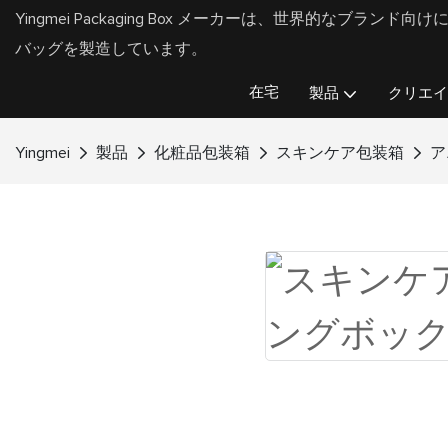
Yingmei Packaging Box メーカーは、世界的なブラ
バッグを製造しています。
在宅
製品
クリエイ
Yingmei
製品
化粧品包装箱
スキンケア包装箱
ア