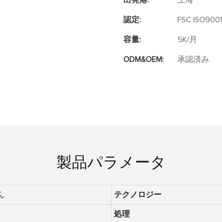
出発港:
上海
認定:
FSC ISO9001
容量:
5K/月
ODM&OEM:
承認済み
製品パラメータ
ん
テクノロジー
処理