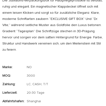
Die Jubiläums-Verpackungsbox für Hautpflegeprodukte ist tiefblau,
ruhig und elegant. Ein magnetischer Klappdeckel öffnet sich mit
einem leisen Klicken und sorgt so für zusätzliche Eleganz. Klare,
moderne Schriftarten zaubern “EXCLUSIVE GIFT BOX” Und “Dr.
Vite,” während seitliche Muster aus Goldfolie den Luxus betonen.
Gradient “Tagesplan” Die Schriftzüge stechen in 3D-Prägung
hervor und sorgen vor dem satten Hintergrund für Energie. Farbe,
Struktur und Handwerk vereinen sich, um den Meilenstein mit Stil
zu feiern.
Marke:
NO
MOQ:
3000
Zahlung:
LC, CASH, T/T
Lieferzeit:
20-30 Tage
Abfahrtshafen:
Shanghai