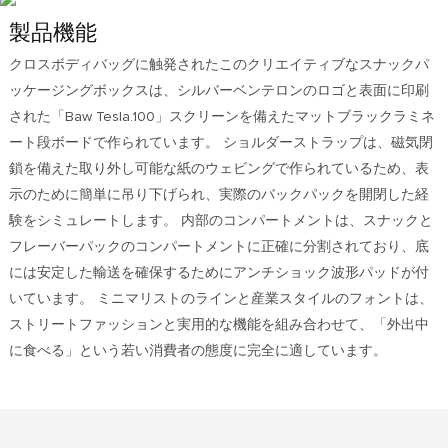
製品機能
クロスボディバッグに触発されたこのクリエイティブなスナックパ
ッケージングボックスは、シルバーベンテロンのロゴと表面に印刷
された「Baw Tesla.100」スクリーンを備えたマットブラックラミネ
ート段ボードで作られています。 ショルダーストラップは、磁気閉
鎖を備えた取り外し可能な紙のウェビングで作られているため、表
示のために簡単に吊り下げられ、実際のバックパックを開閉した経
験をシミュレートします。 内部のコンパートメントは、スナックと
フレーバーパックのコンパートメントに正確に分割されており、底
には安定した輸送を確保するためにアンチショック波形パッドが付
いています。 ミニマリストのラインと産業スタイルのフォントは、
ストリートファッションと実用的な機能を組み合わせて、「外出中
に食べる」という若い消費者の態度に完全に適しています。