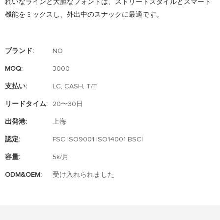
れいなラインと大胆なフォントは、ストリートスタイルとスマート
機能をミックスし、外出中のスナックに最適です。
ブランド:
NO
MOQ:
3000
支払い:
LC, CASH, T/T
リードタイム:
20〜30日
出発港:
上海
認定:
FSC ISO9001 ISO14001 BSCI
容量:
5k/月
ODM&OEM:
受け入れられました