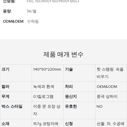
인증됨:
FSC ISO9001 ISO14001 BSCI
용량:
5K/월
ODM&OEM:
수락됨
제품 매개 변수
크기
140*90*220mm
기술
핫 스탬핑, 속을
비우기
컬러
녹색과 흰색
처리
OEM&ODM
무게
0.1킬로그램
원산지
중국 상하이
박스 스타일
이중 문 포장 상
유효한
NO
자
소재
157g 코팅지에
신청
선물, 차, 수공예